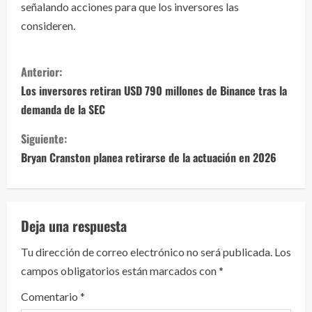
señalando acciones para que los inversores las
consideren.
S
Anterior:
i
Los inversores retiran USD 790 millones de Binance tras la
demanda de la SEC
g
Siguiente:
u
Bryan Cranston planea retirarse de la actuación en 2026
e
l
Deja una respuesta
e
Tu dirección de correo electrónico no será publicada.
Los
y
campos obligatorios están marcados con
*
e
Comentario
*