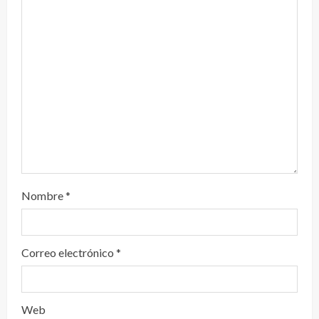
n
d
o
Nombre
*
Correo electrónico
*
Web