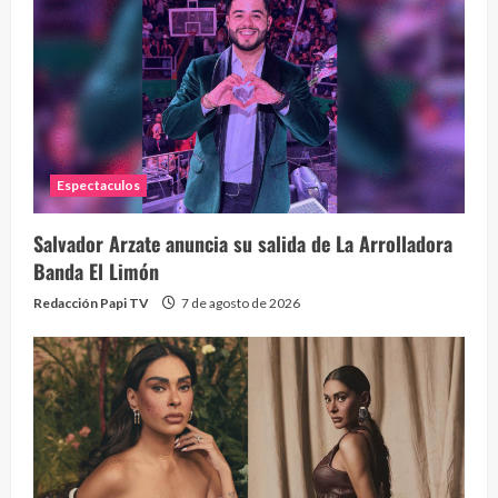
Eve
46 vid
2 year
Espectaculos
Salvador Arzate anuncia su salida de La Arrolladora
Banda El Limón
Redacción Papi TV
7 de agosto de 2026