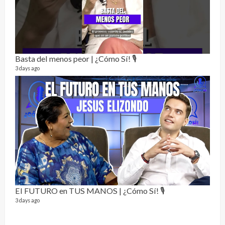
Alc
76 vid
Basta del menos peor | ¿Cómo Sí! 🎙️
1 year
3 days ago
Send
El FUTURO en TUS MANOS | ¿Cómo Sí! 🎙️
10 vid
3 days ago
2 year