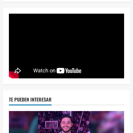
¡Osc
30 vid
2 year
TE PUEDEN INTERESAR