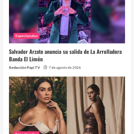
Eve
46 vid
2 year
Espectaculos
Salvador Arzate anuncia su salida de La Arrolladora
Banda El Limón
Redacción Papi TV
7 de agosto de 2026