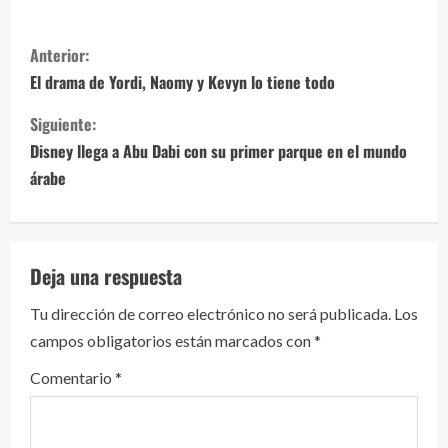
S
Anterior:
i
El drama de Yordi, Naomy y Kevyn lo tiene todo
g
Siguiente:
Disney llega a Abu Dabi con su primer parque en el mundo
u
árabe
e
l
Deja una respuesta
e
Tu dirección de correo electrónico no será publicada.
Los
y
campos obligatorios están marcados con
*
e
Comentario
*
n