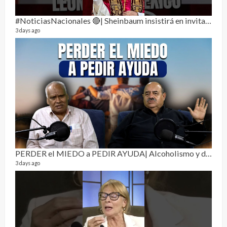
1 year
#NoticiasNacionales 🔴| Sheinbaum insistirá en invitar al papa León XIV a México
3 days ago
La h
26 vid
1 year
PERDER el MIEDO a PEDIR AYUDA| Alcoholismo y drogadicción 🎙️
3 days ago