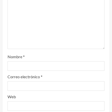
d
o
Nombre
*
Correo electrónico
*
Web