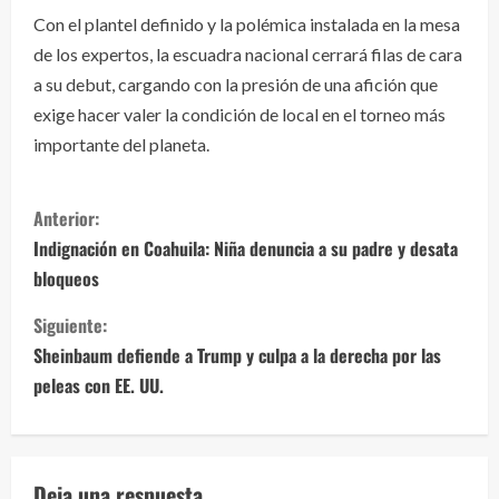
Con el plantel definido y la polémica instalada en la mesa
de los expertos, la escuadra nacional cerrará filas de cara
a su debut, cargando con la presión de una afición que
exige hacer valer la condición de local en el torneo más
importante del planeta.
S
Anterior:
i
Indignación en Coahuila: Niña denuncia a su padre y desata
bloqueos
g
Siguiente:
u
Sheinbaum defiende a Trump y culpa a la derecha por las
e
peleas con EE. UU.
l
e
Deja una respuesta