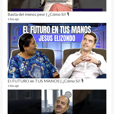
Basta del menos peor | ¿Cómo Sí! 🎙️
1 day ago
Not
232 vi
7 mon
El FUTURO en TUS MANOS | ¿Cómo Sí! 🎙️
1 day ago