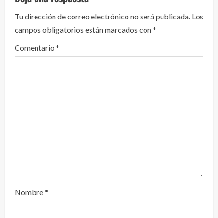
y
Tu dirección de correo electrónico no será publicada.
Los
campos obligatorios están marcados con
*
e
Comentario
*
n
d
o
Nombre
*