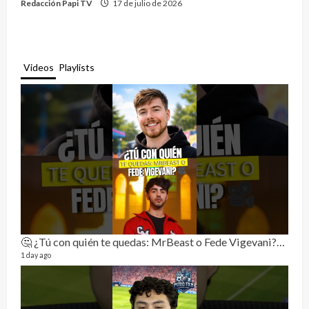
Redacción Papi TV
17 de julio de 2026
Videos
Playlists
🤔 ¿Tú con quién te quedas: MrBeast o Fede Vigevani?🎥🔥
Rela
11 vid
1 day ago
3 mon