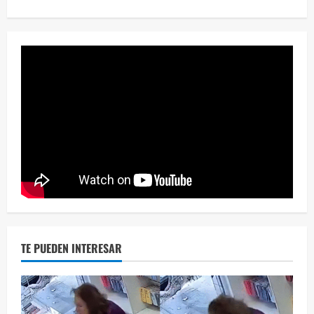
Eve
46 vid
2 year
TE PUEDEN INTERESAR