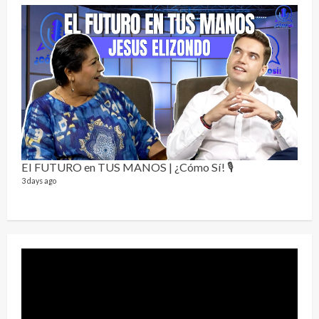
Sobr
78 vid
1 year
El FUTURO en TUS MANOS | ¿Cómo Sí! 🎙️
3 days ago
Perr