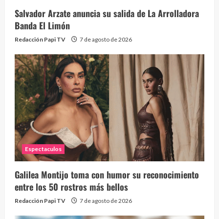
Salvador Arzate anuncia su salida de La Arrolladora
Banda El Limón
Redacción Papi TV
7 de agosto de 2026
Alc
76 vid
1 year
Espectaculos
Galilea Montijo toma con humor su reconocimiento
Send
entre los 50 rostros más bellos
10 vid
Redacción Papi TV
7 de agosto de 2026
2 year