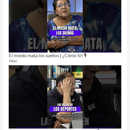
El miedo mata los sueños | ¿Cómo Sí! 🎙️
Rela
12 vid
Today
3 mon