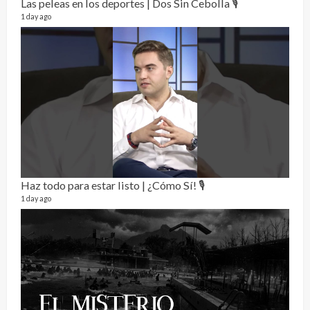
Las peleas en los deportes | Dos Sin Cebolla 🎙️
1 day ago
RE
0 vide
3 mon
Haz todo para estar listo | ¿Cómo Sí! 🎙️
1 day ago
Pur
19 vid
4 mon