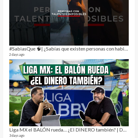
Not
232 vi
7 mon
#SabiasQue 🧠| ¿Sabías que existen personas con habilidades que parecen sacadas de una película?
2 days ago
Dos 
134 vi
1 year
Liga MX el BALÓN rueda… ¿El DINERO también? | Dos Sin Cebolla 🎙️
3 days ago