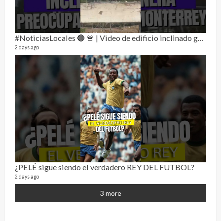
Send
#NoticiasLocales 🔴 🚨 | Video de edificio inclinado genera preocupación en monterrey
10 vid
2 days ago
2 year
¿PELÉ sigue siendo el verdadero REY DEL FUTBOL?
¡Osc
2 days ago
30 vid
2 year
3 more