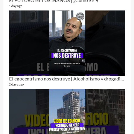
El FUTURO en TUS MANOS | ¿Cómo Sí! 🎙️
1 day ago
Alc
76 vid
El egocentrismo nos destruye | Alcoholismo y drogadicción 🎙️
1 year
2 days ago