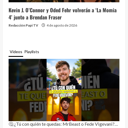
Kevin J. O’Connor y Oded Fehr volverán a ‘La Momia
4’ junto a Brendan Fraser
Redacción Papi TV
4 de agosto de 2026
Videos
Playlists
🤔 ¿Tú con quién te quedas: MrBeast o Fede Vigevani?🎥🔥
Rela