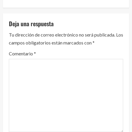
e
l
Deja una respuesta
e
Tu dirección de correo electrónico no será publicada.
Los
y
campos obligatorios están marcados con
*
e
Comentario
*
n
d
o