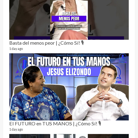
El C
17 vid
5 mon
Basta del menos peor | ¿Cómo Sí! 🎙️
1 day ago
Not
232 vi
7 mon
El FUTURO en TUS MANOS | ¿Cómo Sí! 🎙️
1 day ago