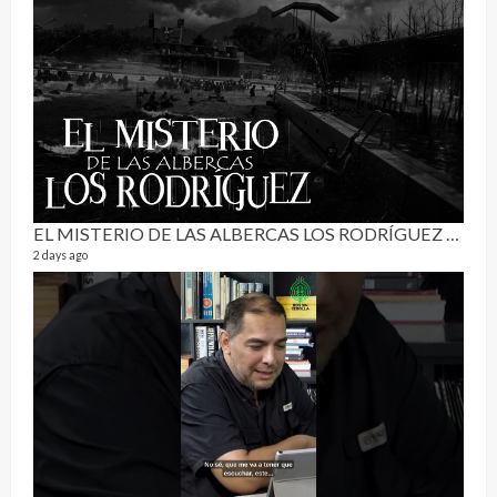
Pur
19 vid
4 mon
EL MISTERIO DE LAS ALBERCAS LOS RODRÍGUEZ | RELATO PARANORMAL
2 days ago
El C
17 vid
5 mon