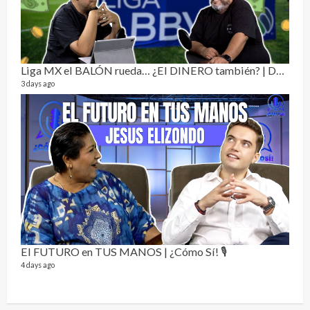
Dos 
134 vi
1 year
Liga MX el BALÓN rueda… ¿El DINERO también? | Dos Sin Cebolla 🎙️
3 days ago
Sobr
78 vid
1 year
El FUTURO en TUS MANOS | ¿Cómo Sí! 🎙️
4 days ago