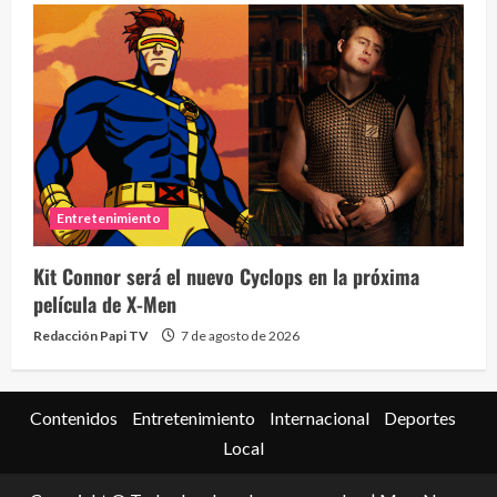
Eve
46 vid
Entretenimiento
2 year
Kit Connor será el nuevo Cyclops en la próxima
película de X-Men
Redacción Papi TV
7 de agosto de 2026
Contenidos
Entretenimiento
Internacional
Deportes
Local