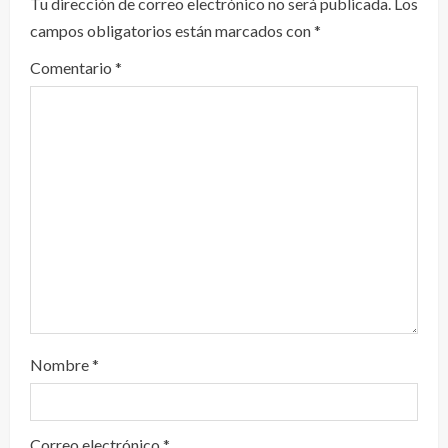
y
Tu dirección de correo electrónico no será publicada.
Los
campos obligatorios están marcados con
*
e
Comentario
*
n
d
o
Nombre
*
Correo electrónico
*