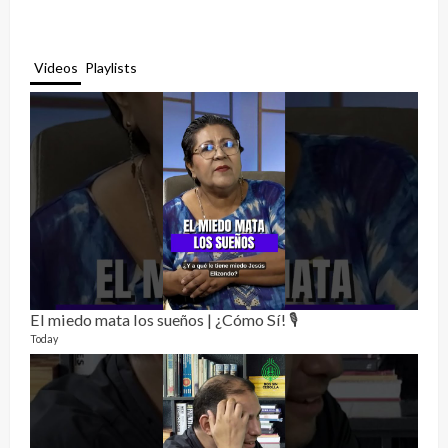
Videos
Playlists
El miedo mata los sueños | ¿Cómo Sí! 🎙️
Rela
12 vid
Today
3 mon