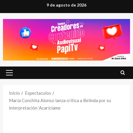
Saltar
9 de agosto de 2026
al
contenido
Menú
principal
Inicio
Espectaculos
María Conchita Alonso lanza crítica a Belinda por su
interpretación ‘Acaríciame