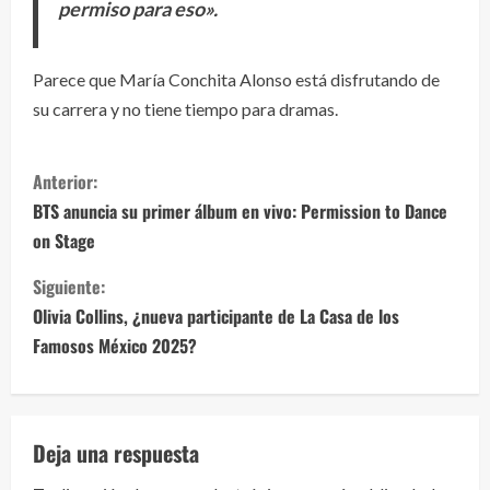
permiso para eso».
Parece que María Conchita Alonso está disfrutando de
su carrera y no tiene tiempo para dramas.
S
Anterior:
i
BTS anuncia su primer álbum en vivo: Permission to Dance
on Stage
g
Siguiente:
u
Olivia Collins, ¿nueva participante de La Casa de los
e
Famosos México 2025?
l
e
Deja una respuesta