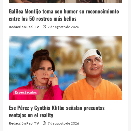
Galilea Montijo toma con humor su reconocimiento
Send
entre los 50 rostros más bellos
10 vid
Redacción Papi TV
7 de agosto de 2026
2 year
Espectaculos
¡Osc
30 vid
Ese Pérez y Cynthia Klitbo señalan presuntas
2 year
ventajas en el reality
Redacción Papi TV
7 de agosto de 2026