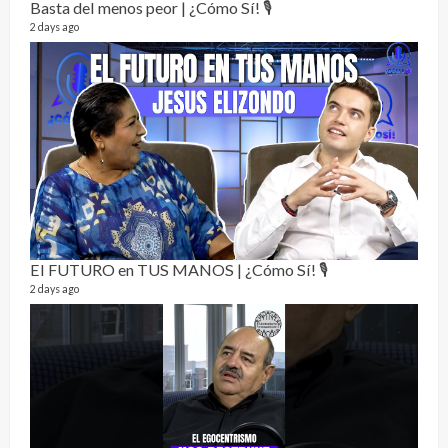
Basta del menos peor | ¿Cómo Sí! 🎙️
2 days ago
La h
26 vid
1 year
El FUTURO en TUS MANOS | ¿Cómo Sí! 🎙️
2 days ago