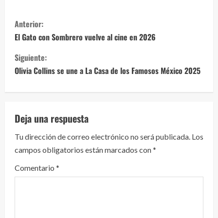
S
Anterior:
i
El Gato con Sombrero vuelve al cine en 2026
g
Siguiente:
Olivia Collins se une a La Casa de los Famosos México 2025
u
e
l
Deja una respuesta
e
Tu dirección de correo electrónico no será publicada.
Los
campos obligatorios están marcados con
*
y
Comentario
*
e
n