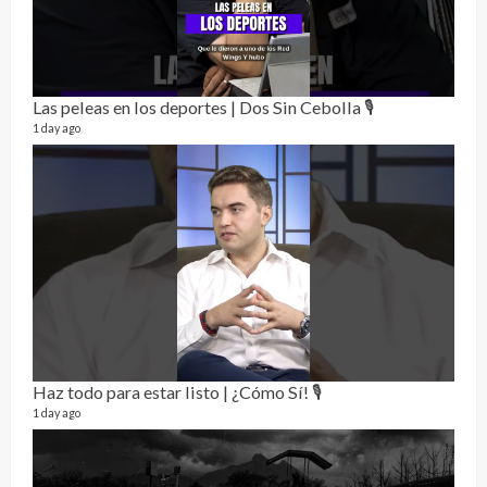
Las peleas en los deportes | Dos Sin Cebolla 🎙️
Rela
12 vid
1 day ago
3 mon
Haz todo para estar listo | ¿Cómo Sí! 🎙️
1 day ago