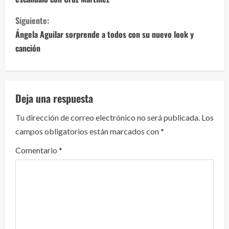
g
Siguiente:
u
Ángela Aguilar sorprende a todos con su nuevo look y
e
canción
l
e
Deja una respuesta
y
Tu dirección de correo electrónico no será publicada.
Los
campos obligatorios están marcados con
*
e
Comentario
*
n
d
o