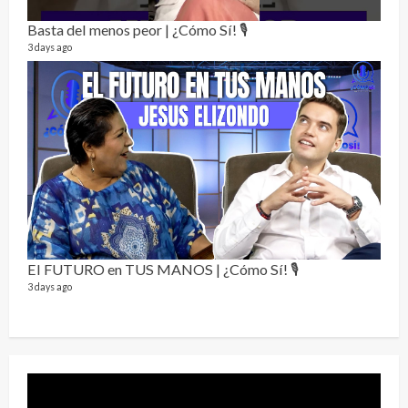
Alc
76 vid
Basta del menos peor | ¿Cómo Sí! 🎙️
1 year
3 days ago
Send
El FUTURO en TUS MANOS | ¿Cómo Sí! 🎙️
10 vid
3 days ago
2 year