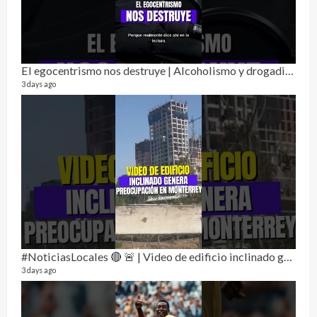
Alc
76 vid
El egocentrismo nos destruye | Alcoholismo y drogadicción 🎙️
1 year
3 days ago
Send
#NoticiasLocales 🔴 🚨 | Video de edificio inclinado genera preocupación en monterrey
10 vid
3 days ago
2 year