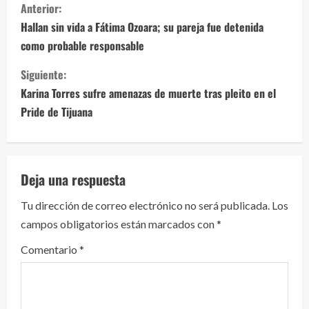
S
Anterior:
i
Hallan sin vida a Fátima Ozoara; su pareja fue detenida
como probable responsable
g
Siguiente:
u
Karina Torres sufre amenazas de muerte tras pleito en el
e
Pride de Tijuana
l
e
Deja una respuesta
y
Tu dirección de correo electrónico no será publicada.
Los
campos obligatorios están marcados con
*
e
Comentario
*
n
d