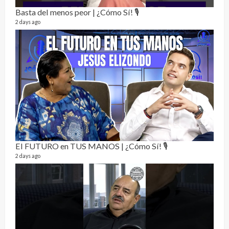
Basta del menos peor | ¿Cómo Sí! 🎙️
2 days ago
La h
26 vid
1 year
El FUTURO en TUS MANOS | ¿Cómo Sí! 🎙️
2 days ago