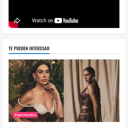
Eve
46 vid
2 year
TE PUEDEN INTERESAR
Espectaculos