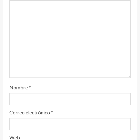
n
d
o
Nombre
*
Correo electrónico
*
Web