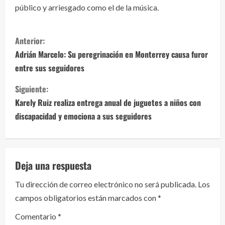
público y arriesgado como el de la música.
S
Anterior:
i
Adrián Marcelo: Su peregrinación en Monterrey causa furor
entre sus seguidores
g
Siguiente:
u
Karely Ruiz realiza entrega anual de juguetes a niños con
e
discapacidad y emociona a sus seguidores
l
e
Deja una respuesta
y
Tu dirección de correo electrónico no será publicada.
Los
campos obligatorios están marcados con
*
e
Comentario
*