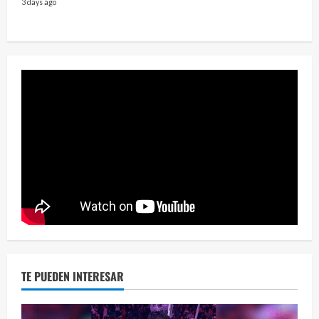
3 days ago
2 year
¡Osc
30 vid
2 year
TE PUEDEN INTERESAR