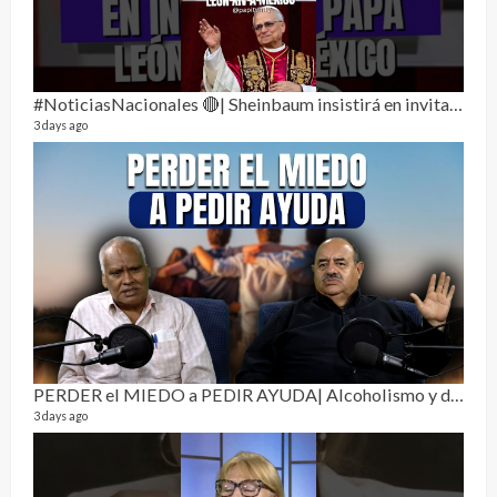
Perr
46 vid
1 year
#NoticiasNacionales 🔴| Sheinbaum insistirá en invitar al papa León XIV a México
3 days ago
La h
26 vid
1 year
PERDER el MIEDO a PEDIR AYUDA| Alcoholismo y drogadicción 🎙️
3 days ago