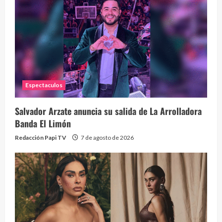
Eve
46 vid
2 year
Espectaculos
Salvador Arzate anuncia su salida de La Arrolladora
Banda El Limón
Redacción Papi TV
7 de agosto de 2026