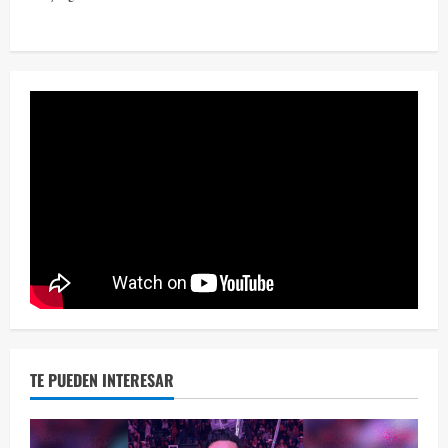
Perr
46 vid
1 year
TE PUEDEN INTERESAR