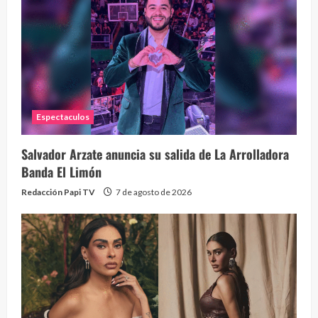
La h
26 vid
1 year
Espectaculos
Salvador Arzate anuncia su salida de La Arrolladora
Banda El Limón
Redacción Papi TV
7 de agosto de 2026
Alc
76 vid
1 year