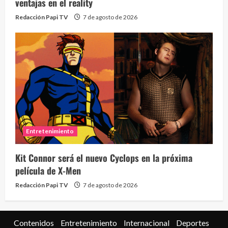
ventajas en el reality
Redacción Papi TV
7 de agosto de 2026
Eve
46 vid
Entretenimiento
2 year
Kit Connor será el nuevo Cyclops en la próxima
película de X-Men
Redacción Papi TV
7 de agosto de 2026
Contenidos
Entretenimiento
Internacional
Deportes