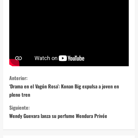
S
Anterior:
i
‘Drama en el Vagón Rosa’: Konan Big expulsa a joven en
pleno tren
g
Siguiente:
u
Wendy Guevara lanza su perfume Wendura Privée
e