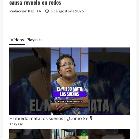
causa revuelo en redes
Redacción Papi TV
5 de agosto de 2026
Videos
Playlists
El miedo mata los sueños | ¿Cómo Sí! 🎙️
Rela
12 vid
1 day ago
3 mon