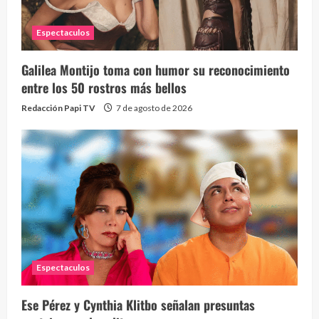
Espectaculos
Galilea Montijo toma con humor su reconocimiento
Send
entre los 50 rostros más bellos
10 vid
Redacción Papi TV
7 de agosto de 2026
2 year
Espectaculos
¡Osc
30 vid
Ese Pérez y Cynthia Klitbo señalan presuntas
2 year