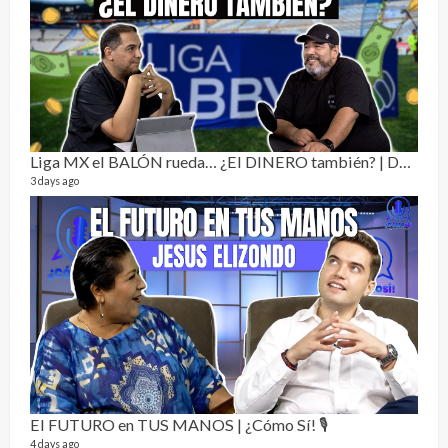
Dos 
134 vi
1 year
Liga MX el BALÓN rueda… ¿El DINERO también? | Dos Sin Cebolla 🎙️
3 days ago
Sobr
78 vid
1 year
El FUTURO en TUS MANOS | ¿Cómo Sí! 🎙️
4 days ago