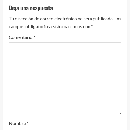
l
Deja una respuesta
e
Tu dirección de correo electrónico no será publicada.
Los
y
campos obligatorios están marcados con
*
e
Comentario
*
n
d
o
Nombre
*