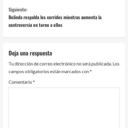
g
Siguiente:
u
Belinda respalda los corridos mientras aumenta la
e
controversia en torno a ellos
l
e
Deja una respuesta
y
Tu dirección de correo electrónico no será publicada.
Los
campos obligatorios están marcados con
*
e
Comentario
*
n
d
o