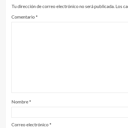
Tu dirección de correo electrónico no será publicada.
Los c
l
Comentario
*
e
y
e
n
d
o
Nombre
*
Correo electrónico
*