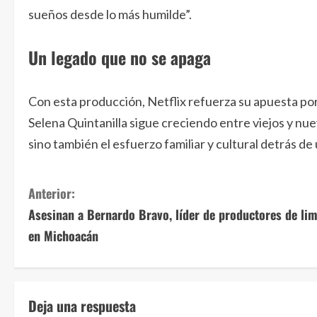
sueños desde lo más humilde”.
Un legado que no se apaga
Con esta producción, Netflix refuerza su apuesta por
Selena Quintanilla sigue creciendo entre viejos y nue
sino también el esfuerzo familiar y cultural detrás de
S
Anterior:
Asesinan a Bernardo Bravo, líder de productores de li
i
en Michoacán
g
u
Deja una respuesta
e