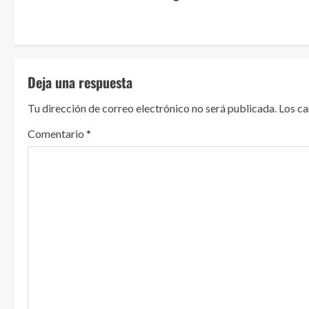
i
g
u
Deja una respuesta
e
Tu dirección de correo electrónico no será publicada.
Los c
l
Comentario
*
e
y
e
n
d
o