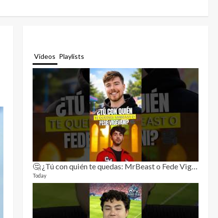
Videos
Playlists
🤔 ¿Tú con quién te quedas: MrBeast o Fede Vigevani?🎥🔥
Relat
11 video
Today
3 month