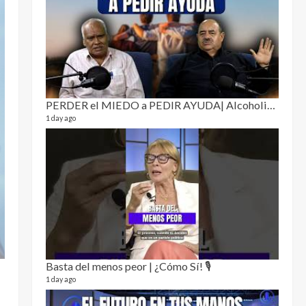
Puro 
19 video
4 month
PERDER el MIEDO a PEDIR AYUDA| Alcoholismo y drogadicción 🎙️
1 day ago
El Cl
17 video
5 month
Basta del menos peor | ¿Cómo Sí! 🎙️
1 day ago