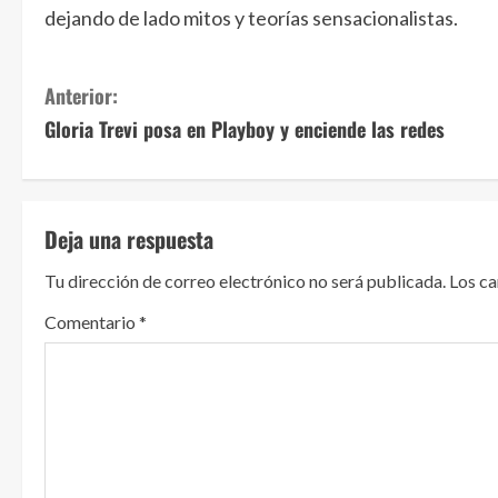
dejando de lado mitos y teorías sensacionalistas.
S
Anterior:
Gloria Trevi posa en Playboy y enciende las redes
i
g
u
Deja una respuesta
e
Tu dirección de correo electrónico no será publicada.
Los c
l
Comentario
*
e
y
e