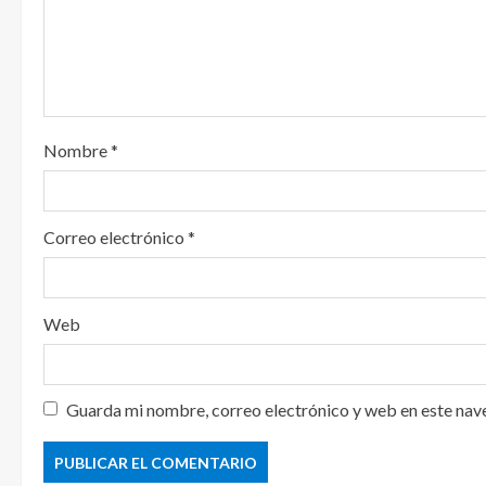
n
d
o
Nombre
*
Correo electrónico
*
Web
Guarda mi nombre, correo electrónico y web en este nav