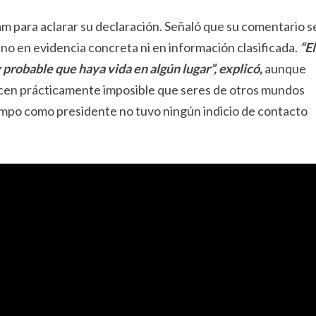
m para aclarar su declaración. Señaló que su comentario s
 no en evidencia concreta ni en información clasificada.
“El
probable que haya vida en algún lugar”, explicó,
aunque
acen prácticamente imposible que seres de otros mundos
iempo como presidente no tuvo ningún indicio de contacto