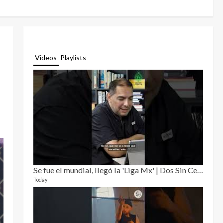
Videos
Playlists
Se fue el mundial, llegó la 'Liga Mx' | Dos Sin Cebolla 🎙️
Relat
12 video
Today
3 month