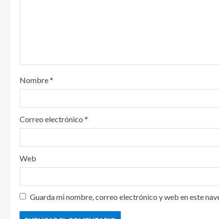
n
d
o
Nombre
*
Correo electrónico
*
Web
Guarda mi nombre, correo electrónico y web en este nav