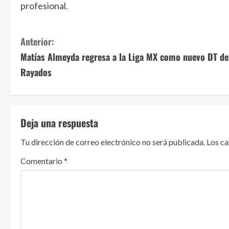
profesional.
S
Anterior:
Matías Almeyda regresa a la Liga MX como nuevo DT de
i
Rayados
g
u
Deja una respuesta
e
Tu dirección de correo electrónico no será publicada.
Los c
l
Comentario
*
e
y
e