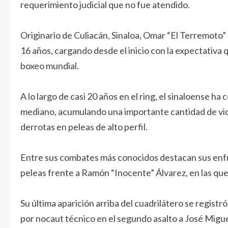
requerimiento judicial que no fue atendido.
Originario de Culiacán, Sinaloa, Omar “El Terremoto”
16 años, cargando desde el inicio con la expectativa q
boxeo mundial.
A lo largo de casi 20 años en el ring, el sinaloense h
mediano, acumulando una importante cantidad de vict
derrotas en peleas de alto perfil.
Entre sus combates más conocidos destacan sus enfre
peleas frente a Ramón “Inocente” Álvarez, en las qu
Su última aparición arriba del cuadrilátero se regist
por nocaut técnico en el segundo asalto a José Migue