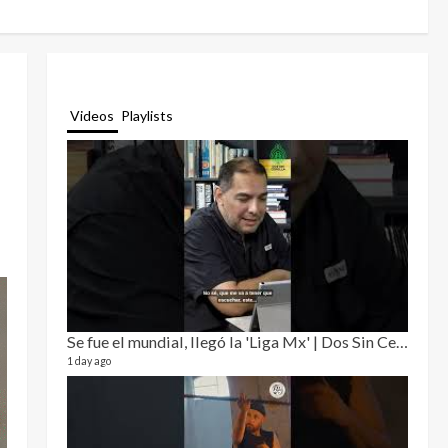
Videos
Playlists
Se fue el mundial, llegó la 'Liga Mx' | Dos Sin Cebolla 🎙️
Relat
12 video
1 day ago
3 month