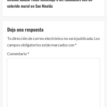
u
colorido mural en San Nicolás
e
l
Deja una respuesta
e
Tu dirección de correo electrónico no será publicada.
Los
y
campos obligatorios están marcados con
*
e
Comentario
*
n
d
o