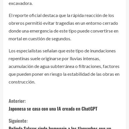
excavadora.
El reporte oficial destaca que la rápida reacción de los
obreros permitió evitar tragedias en un entorno cerrado
donde una emergencia de este tipo puede convertirse en
mortal en cuestión de segundos.
Los especialistas señalan que este tipo de inundaciones
repentinas suele originarse por lluvias intensas,
acumulación de agua subterránea o filtraciones, factores
que pueden poner en riesgo la estabilidad de las obras en
construcción.
S
Anterior:
i
Japonesa se casa con una IA creada en ChatGPT
g
Siguiente:
Belinda Salazar rinde homenaje a los tlacuaches con un