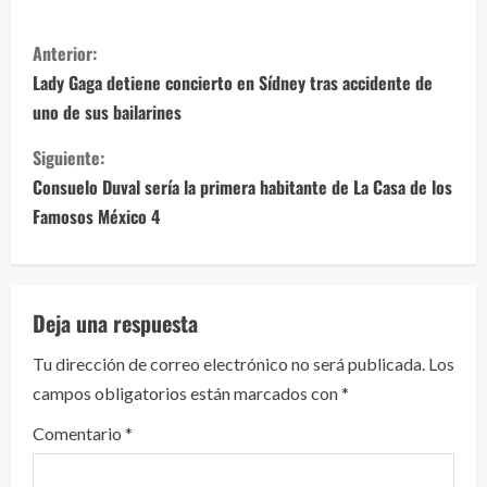
S
Anterior:
i
Lady Gaga detiene concierto en Sídney tras accidente de
uno de sus bailarines
g
Siguiente:
u
Consuelo Duval sería la primera habitante de La Casa de los
e
Famosos México 4
l
e
Deja una respuesta
y
Tu dirección de correo electrónico no será publicada.
Los
campos obligatorios están marcados con
*
e
Comentario
*
n