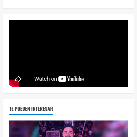
¡Osc
30 vid
2 year
TE PUEDEN INTERESAR