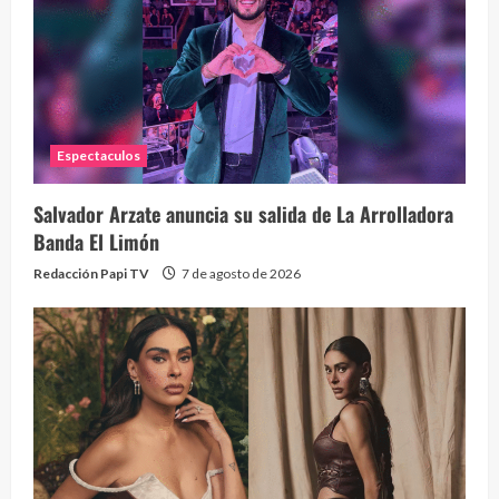
Eve
46 vid
2 year
Espectaculos
Salvador Arzate anuncia su salida de La Arrolladora
Banda El Limón
Redacción Papi TV
7 de agosto de 2026