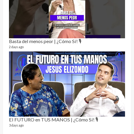
Alc
76 vid
Basta del menos peor | ¿Cómo Sí! 🎙️
1 year
2 days ago
Send
El FUTURO en TUS MANOS | ¿Cómo Sí! 🎙️
10 vid
3 days ago
2 year