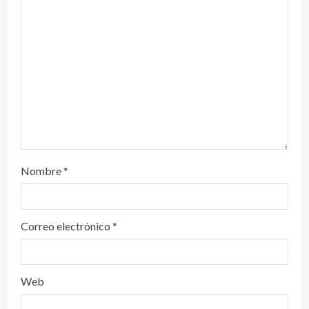
d
o
Nombre
*
Correo electrónico
*
Web