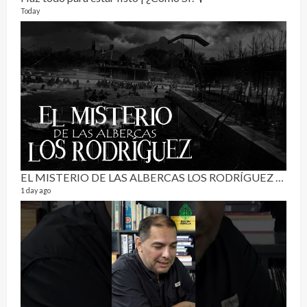
Today
RE
0 vide
3 mon
EL MISTERIO DE LAS ALBERCAS LOS RODRÍGUEZ | RELATO PARANORMAL
1 day ago
Pur
19 vid
4 mon