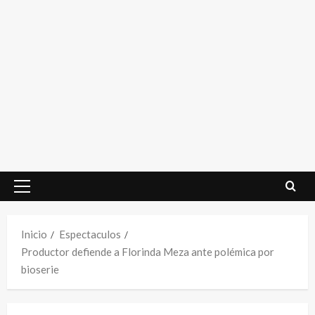
Menú
principal
Inicio
Espectaculos
Productor defiende a Florinda Meza ante polémica por
bioserie