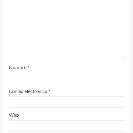
d
o
Nombre
*
Correo electrónico
*
Web