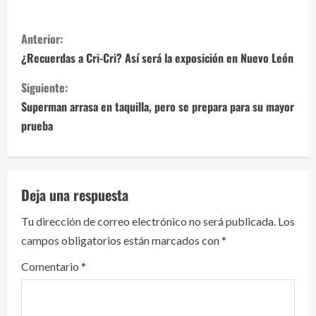
S
Anterior:
i
¿Recuerdas a Cri-Cri? Así será la exposición en Nuevo León
g
Siguiente:
Superman arrasa en taquilla, pero se prepara para su mayor
u
prueba
e
l
Deja una respuesta
e
Tu dirección de correo electrónico no será publicada.
Los
y
campos obligatorios están marcados con
*
e
Comentario
*
n