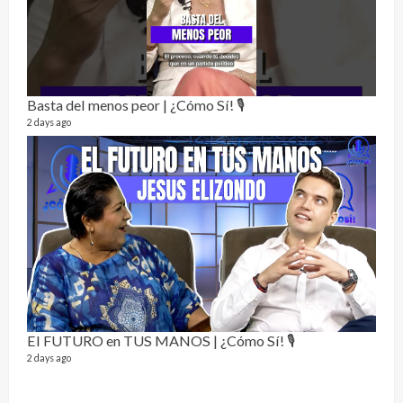
Alc
76 vid
Basta del menos peor | ¿Cómo Sí! 🎙️
1 year
2 days ago
Send
El FUTURO en TUS MANOS | ¿Cómo Sí! 🎙️
10 vid
2 days ago
2 year