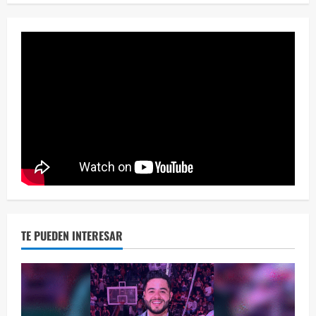
¡Osc
30 vid
2 year
TE PUEDEN INTERESAR