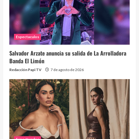
Eve
46 vid
2 year
Espectaculos
Salvador Arzate anuncia su salida de La Arrolladora
Banda El Limón
Redacción Papi TV
7 de agosto de 2026