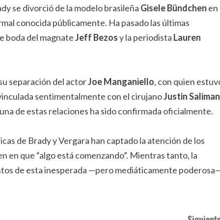
y se divorció de la modelo brasileña
Gisele Bündchen
en
ormal conocida públicamente. Ha pasado las últimas
nte boda del magnate
Jeff Bezos
y la periodista
Lauren
 su separación del actor
Joe Manganiello
, con quien estuv
vinculada sentimentalmente con el cirujano
Justin Saliman
una de estas relaciones ha sido confirmada oficialmente.
licas de Brady y Vergara han captado la atención de los
ten en que “algo está comenzando”. Mientras tanto, la
ientos de esta inesperada —pero mediáticamente poderosa
Siguiente