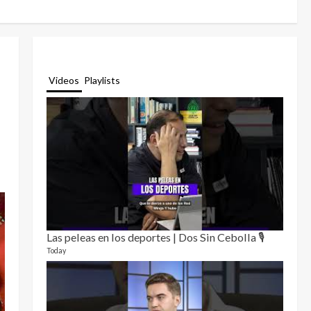
Videos
Playlists
Las peleas en los deportes | Dos Sin Cebolla 🎙️
Relat
12 video
Today
3 month