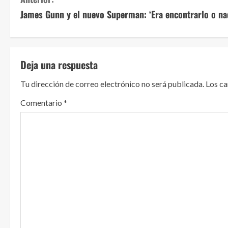
S
James Gunn y el nuevo Superman: ‘Era encontrarlo o na
i
g
u
Deja una respuesta
e
Tu dirección de correo electrónico no será publicada.
Los c
l
Comentario
*
e
y
e
n
d