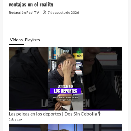
ventajas en el reality
Redacción Papi TV
7 de agosto de 2026
Videos
Playlists
Las peleas en los deportes | Dos Sin Cebolla 🎙️
Rela
12 vid
1 day ago
3 mon