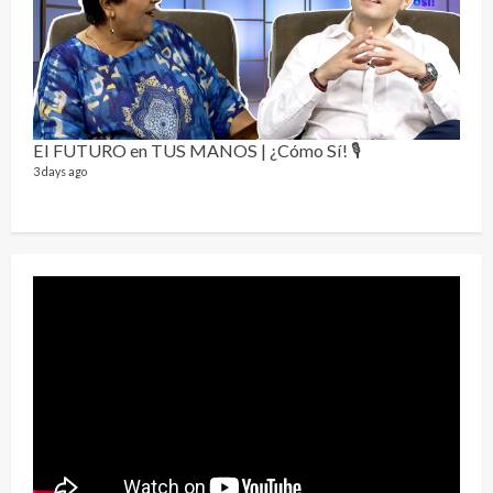
Send
El FUTURO en TUS MANOS | ¿Cómo Sí! 🎙️
10 vid
3 days ago
2 year
¡Osc
30 vid
2 year