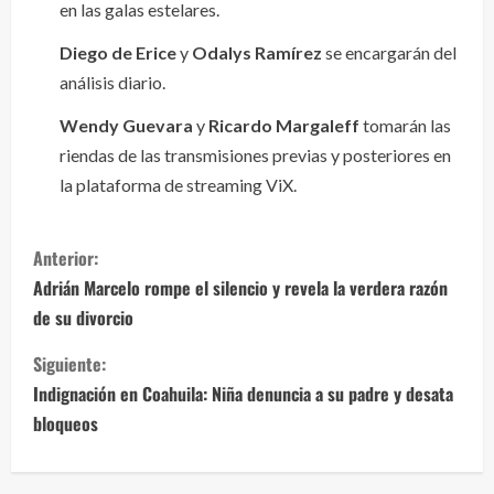
en las galas estelares.
Diego de Erice
y
Odalys Ramírez
se encargarán del
análisis diario.
Wendy Guevara
y
Ricardo Margaleff
tomarán las
riendas de las transmisiones previas y posteriores en
la plataforma de streaming ViX.
S
Anterior:
i
Adrián Marcelo rompe el silencio y revela la verdera razón
de su divorcio
g
Siguiente:
u
Indignación en Coahuila: Niña denuncia a su padre y desata
e
bloqueos
l