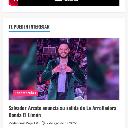
TE PUEDEN INTERESAR
Eve
46 vid
2 year
Espectaculos
Salvador Arzate anuncia su salida de La Arrolladora
Banda El Limón
Redacción Papi TV
7 de agosto de 2026