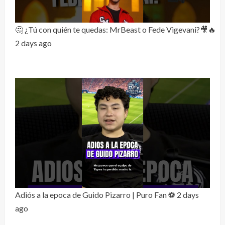
🤔 ¿Tú con quién te quedas: MrBeast o Fede Vigevani?🎥🔥
2 days ago
Adiós a la epoca de Guido Pizarro | Puro Fan ⚽
2 days
ago