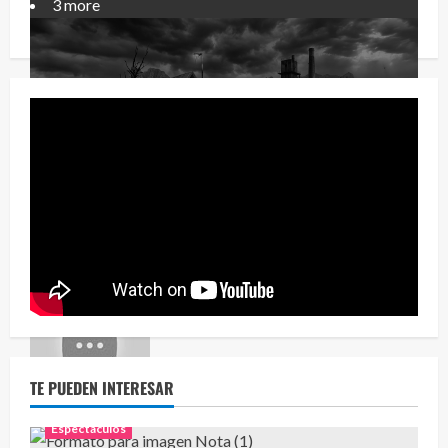
3 more
Relato Paranormal 🎙️
12 videos
3 months ago
TE PUEDEN INTERESAR
RELATO PARANORMAL
0 videos
3 months ago
Espectaculos