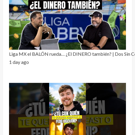
Liga MX el BALÓN rueda… ¿El DINERO también? | Dos Sin Ceb
1 day ago