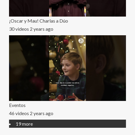
¡Oscar y Mau! Charlas a Dúo
30 videos
2 years ago
Eventos
46 videos
2 years ago
19 more