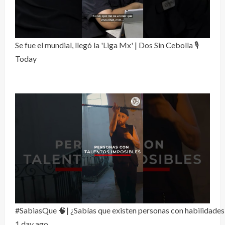
Se fue el mundial, llegó la 'Liga Mx' | Dos Sin Cebolla 🎙️
Today
#SabiasQue 🧠| ¿Sabías que existen personas con habilidades
1 day ago