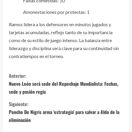
Faltas cometidas: 10
Amonestaciones por protestas: 1
Ramos lidera a los defensores en minutos jugados y
tarjetas acumuladas, reflejo tanto de su importancia
como de su estilo de juego intenso. La balanza entre
liderazgo y disciplina será clave para su continuidad sin
contratiempos en el torneo.
S
Anterior:
i
Nuevo León será sede del Repechaje Mundialista: Fechas,
sede y pasión regia
g
Siguiente:
u
Poncho De Nigris arma ‘estrategia’ para salvar a Aldo de la
e
eliminación