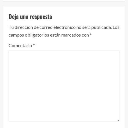
l
e
Deja una respuesta
y
Tu dirección de correo electrónico no será publicada.
Los
campos obligatorios están marcados con
*
e
Comentario
*
n
d
o