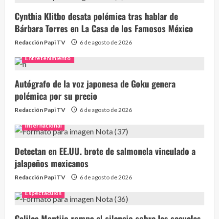
Cynthia Klitbo desata polémica tras hablar de
Bárbara Torres en La Casa de los Famosos México
Redacción Papi TV
6 de agosto de 2026
Entretenimiento
Autógrafo de la voz japonesa de Goku genera
polémica por su precio
Redacción Papi TV
6 de agosto de 2026
Puro Fan
Internacional
19 videos
4 months ago
Detectan en EE.UU. brote de salmonela vinculado a
jalapeños mexicanos
Redacción Papi TV
6 de agosto de 2026
Espectaculos
Galilea Montijo rompe el silencio sobre las secuelas