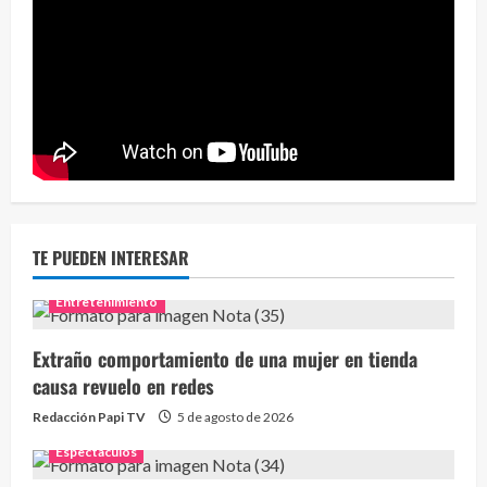
Eve
46 vid
2 year
TE PUEDEN INTERESAR
Entretenimiento
Extraño comportamiento de una mujer en tienda
causa revuelo en redes
Redacción Papi TV
5 de agosto de 2026
Espectaculos