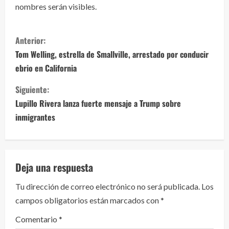
nombres serán visibles.
S
Anterior:
i
Tom Welling, estrella de Smallville, arrestado por conducir
ebrio en California
g
Siguiente:
u
Lupillo Rivera lanza fuerte mensaje a Trump sobre
e
inmigrantes
l
e
Deja una respuesta
y
Tu dirección de correo electrónico no será publicada.
Los
campos obligatorios están marcados con
*
e
Comentario
*