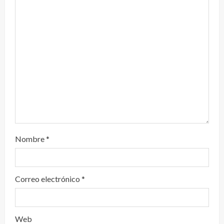
n
d
o
Nombre
*
Correo electrónico
*
Web