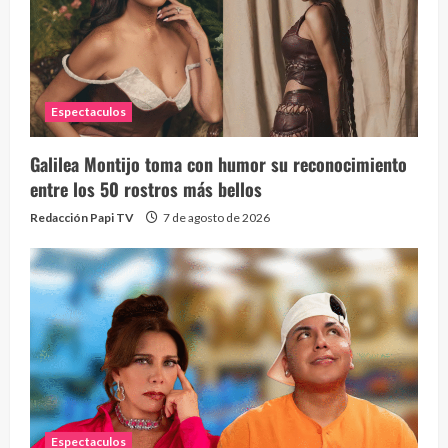
Espectaculos
Galilea Montijo toma con humor su reconocimiento
Send
entre los 50 rostros más bellos
10 vid
Redacción Papi TV
7 de agosto de 2026
2 year
Espectaculos