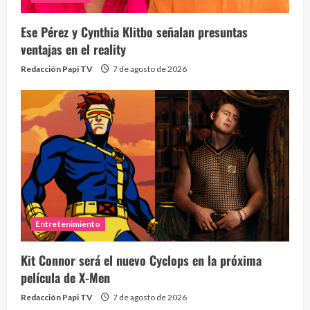
¡Osc
30 vid
Ese Pérez y Cynthia Klitbo señalan presuntas
2 year
ventajas en el reality
Redacción Papi TV
7 de agosto de 2026
Eve
46 vid
Entretenimiento
2 year
Kit Connor será el nuevo Cyclops en la próxima
película de X-Men
Redacción Papi TV
7 de agosto de 2026