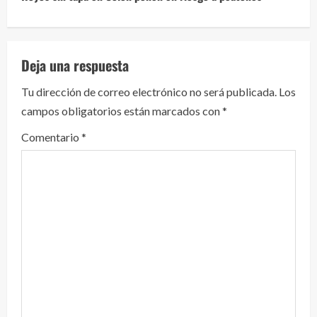
u
e
l
Deja una respuesta
e
Tu dirección de correo electrónico no será publicada.
Los
campos obligatorios están marcados con
*
y
Comentario
*
e
n
d
o