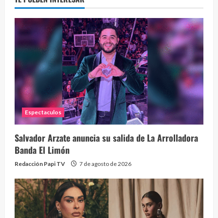
La h
26 vid
1 year
Espectaculos
Salvador Arzate anuncia su salida de La Arrolladora
Banda El Limón
Redacción Papi TV
7 de agosto de 2026
Alc
76 vid
1 year