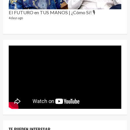
El FUTURO en TUS MANOS | ¿Cómo Sí! 🎙️
4 days ago
Perr
46 vid
1 year
TE PUEDEN INTERESAR