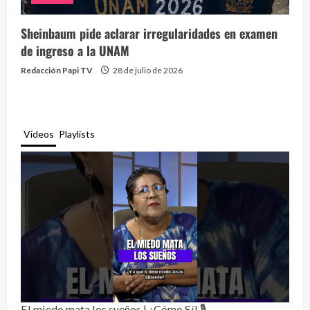
Sheinbaum pide aclarar irregularidades en examen
de ingreso a la UNAM
Redacción Papi TV
28 de julio de 2026
Videos
Playlists
El miedo mata los sueños | ¿Cómo Sí! 🎙️
Rela