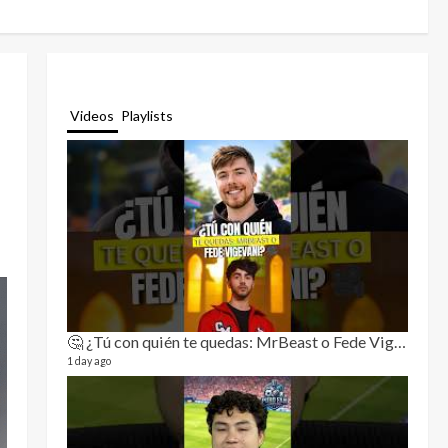
Videos
Playlists
🤔 ¿Tú con quién te quedas: MrBeast o Fede Vigevani?🎥🔥
Relat
11 video
1 day ago
3 month