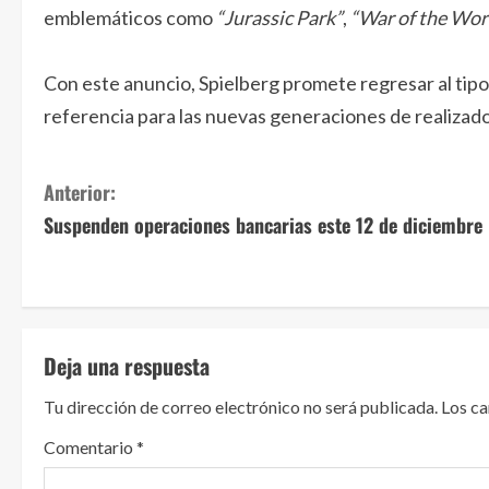
emblemáticos como
“Jurassic Park”
,
“War of the Wor
Con este anuncio, Spielberg promete regresar al tip
referencia para las nuevas generaciones de realizado
S
Anterior:
Suspenden operaciones bancarias este 12 de diciembre
i
g
u
Deja una respuesta
e
Tu dirección de correo electrónico no será publicada.
Los c
l
Comentario
*
e