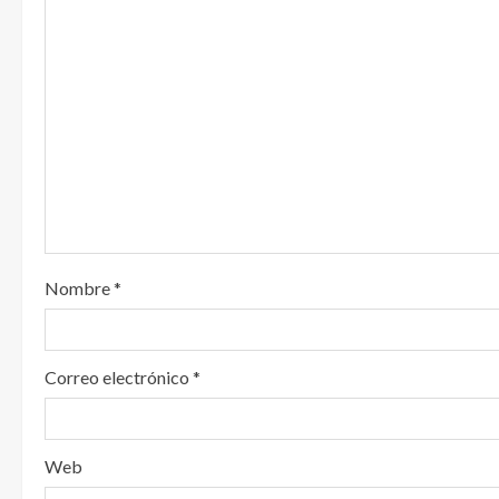
y
e
n
d
o
Nombre
*
Correo electrónico
*
Web