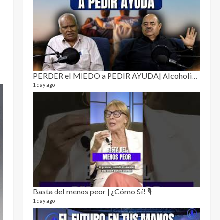
Puro 
a
19 video
4 month
PERDER el MIEDO a PEDIR AYUDA| Alcoholismo y drogadicción 🎙️
1 day ago
El Cl
17 video
5 month
Basta del menos peor | ¿Cómo Sí! 🎙️
1 day ago