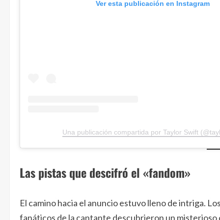
Ver esta publicación en Instagram
Una publicación compartida por Taylor Swift (@tayl
Las pistas que descifró el «fandom»
El camino hacia el anuncio estuvo lleno de intriga. Lo
fanáticos de la cantante descubrieron un misterioso c