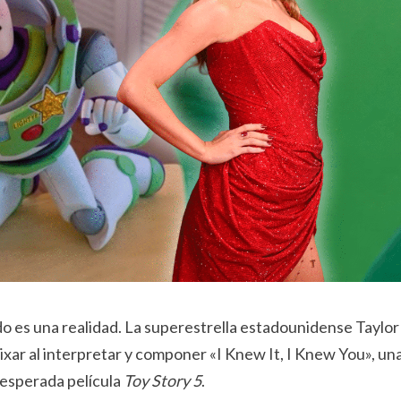
ado es una realidad. La superestrella estadounidense Taylor
Pixar al interpretar y componer «I Knew It, I Knew You», un
 esperada película
Toy Story 5
.