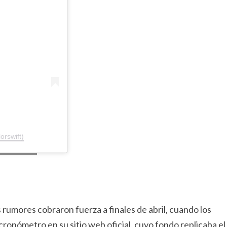
orswift)
s rumores cobraron fuerza a finales de abril, cuando los
ronómetro en su sitio web oficial, cuyo fondo replicaba el