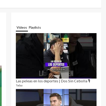
Videos
Playlists
Las peleas en los deportes | Dos Sin Cebolla 🎙️
Relat
12 video
Today
3 month