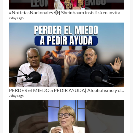
1 year
#NoticiasNacionales 🔴| Sheinbaum insistirá en invitar al papa León XIV a México
2 days ago
La h
26 vid
1 year
PERDER el MIEDO a PEDIR AYUDA| Alcoholismo y drogadicción 🎙️
2 days ago