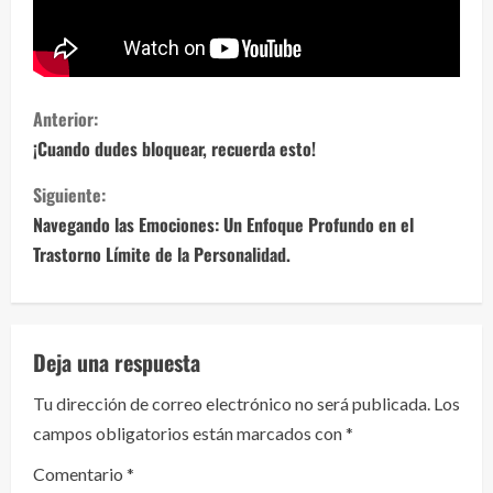
S
Anterior:
i
¡Cuando dudes bloquear, recuerda esto!
g
Siguiente:
Navegando las Emociones: Un Enfoque Profundo en el
u
Trastorno Límite de la Personalidad.
e
l
Deja una respuesta
e
Tu dirección de correo electrónico no será publicada.
Los
y
campos obligatorios están marcados con
*
e
Comentario
*