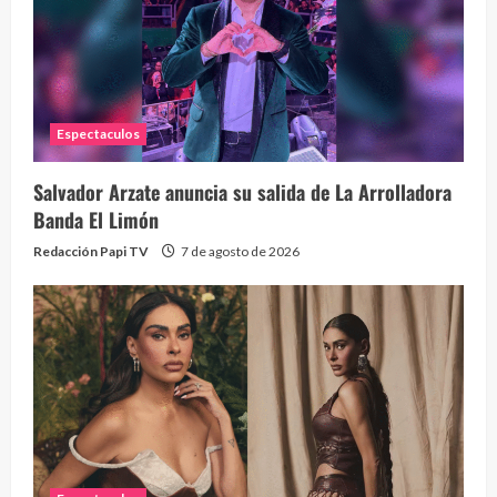
Eve
46 vid
2 year
Espectaculos
Salvador Arzate anuncia su salida de La Arrolladora
Banda El Limón
Redacción Papi TV
7 de agosto de 2026