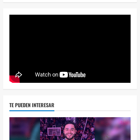
¡Osc
30 vid
2 year
TE PUEDEN INTERESAR