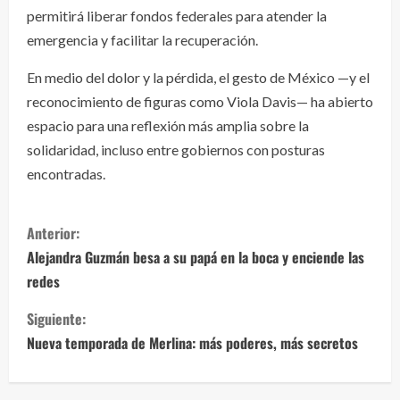
permitirá liberar fondos federales para atender la
emergencia y facilitar la recuperación.
En medio del dolor y la pérdida, el gesto de México —y el
reconocimiento de figuras como Viola Davis— ha abierto
espacio para una reflexión más amplia sobre la
solidaridad, incluso entre gobiernos con posturas
encontradas.
S
Anterior:
i
Alejandra Guzmán besa a su papá en la boca y enciende las
redes
g
Siguiente:
u
Nueva temporada de Merlina: más poderes, más secretos
e