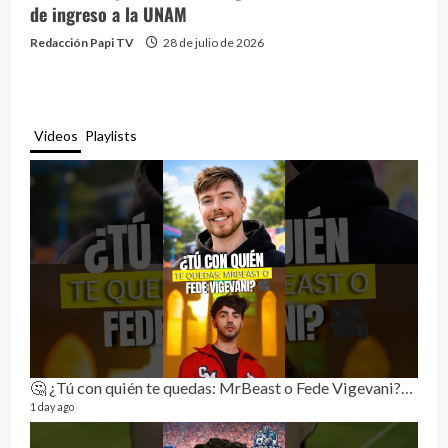
de ingreso a la UNAM
Redacción Papi TV
28 de julio de 2026
Videos
Playlists
🤔 ¿Tú con quién te quedas: MrBeast o Fede Vigevani?🎥🔥
Rela
11 vid
1 day ago
3 mon