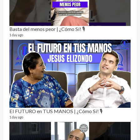
Basta del menos peor | ¿Cómo Sí! 🎙️
1 day ago
Not
232 vi
7 mon
El FUTURO en TUS MANOS | ¿Cómo Sí! 🎙️
1 day ago