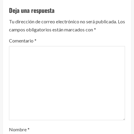
l
Deja una respuesta
e
Tu dirección de correo electrónico no será publicada.
Los
y
campos obligatorios están marcados con
*
e
Comentario
*
n
d
o
Nombre
*