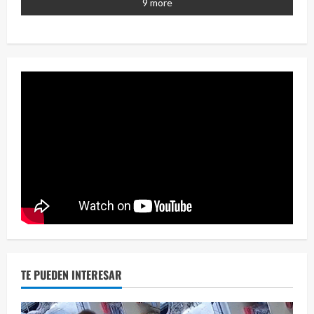
9 more
Eve
46 vid
2 year
TE PUEDEN INTERESAR