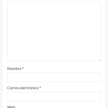
n
d
o
Nombre
*
Correo electrónico
*
Web