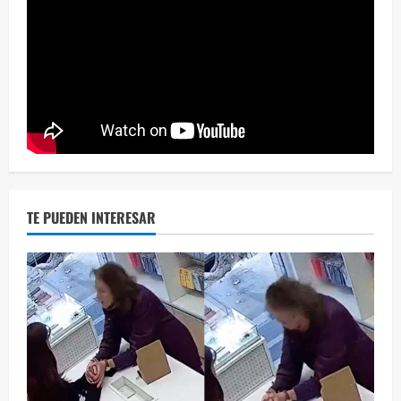
Eve
46 vid
2 year
TE PUEDEN INTERESAR