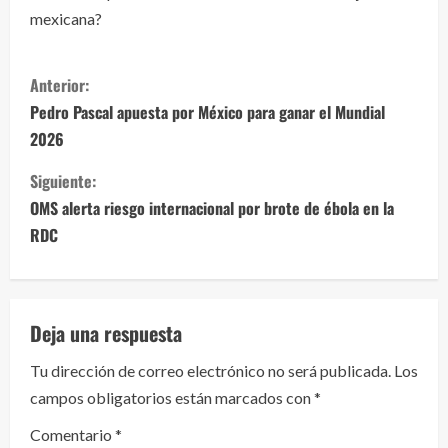
mexicana?
S
Anterior:
i
Pedro Pascal apuesta por México para ganar el Mundial
2026
g
Siguiente:
u
OMS alerta riesgo internacional por brote de ébola en la
e
RDC
l
e
Deja una respuesta
y
Tu dirección de correo electrónico no será publicada.
Los
campos obligatorios están marcados con
*
e
Comentario
*