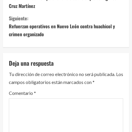
Cruz Martínez
g
Siguiente:
u
Refuerzan operativos en Nuevo León contra huachicol y
e
crimen organizado
l
e
Deja una respuesta
y
Tu dirección de correo electrónico no será publicada.
Los
campos obligatorios están marcados con
*
e
Comentario
*
n
d
o