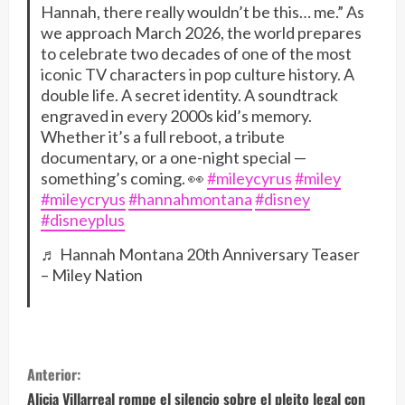
Hannah, there really wouldn’t be this… me.” As
we approach March 2026, the world prepares
to celebrate two decades of one of the most
iconic TV characters in pop culture history. A
double life. A secret identity. A soundtrack
engraved in every 2000s kid’s memory.
Whether it’s a full reboot, a tribute
documentary, or a one-night special —
something’s coming. 👀
#mileycyrus
#miley
#mileycryus
#hannahmontana
#disney
#disneyplus
♬ Hannah Montana 20th Anniversary Teaser
– Miley Nation
S
Anterior:
i
Alicia Villarreal rompe el silencio sobre el pleito legal con