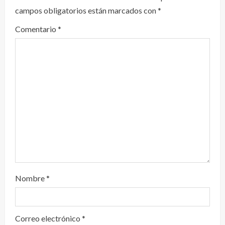
campos obligatorios están marcados con
*
e
Comentario
*
n
d
o
Nombre
*
Correo electrónico
*