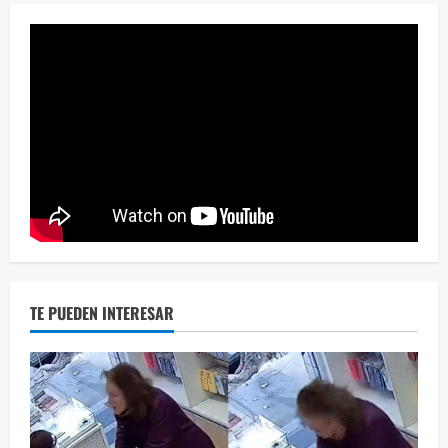
Eve
46 vid
2 year
TE PUEDEN INTERESAR