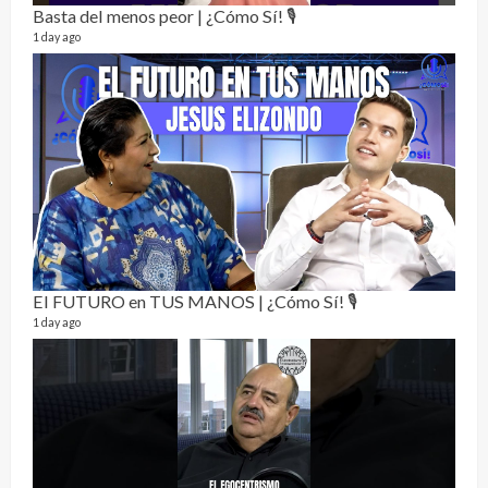
Basta del menos peor | ¿Cómo Sí! 🎙️
1 day ago
Not
232 vi
7 mon
El FUTURO en TUS MANOS | ¿Cómo Sí! 🎙️
1 day ago
Dos 