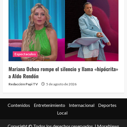
Espectaculos
Mariana Ochoa rompe el silencio y llama «hipócrita»
a Aldo Rendón
Redacción Papi TV
5 de agosto de 2026
Contenidos
Entretenimiento
Internacional
Deportes
Local
Copyright © Todos los derechos reservados.
|
MoreNews