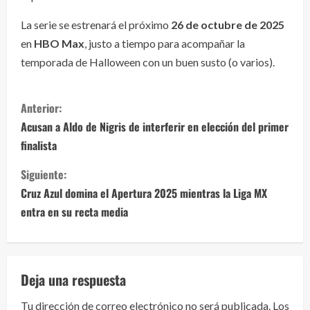
La serie se estrenará el próximo
26 de octubre de 2025
en
HBO Max
, justo a tiempo para acompañar la
temporada de Halloween con un buen susto (o varios).
S
Anterior:
i
Acusan a Aldo de Nigris de interferir en elección del primer
finalista
g
Siguiente:
u
Cruz Azul domina el Apertura 2025 mientras la Liga MX
e
entra en su recta media
l
e
Deja una respuesta
y
Tu dirección de correo electrónico no será publicada.
Los