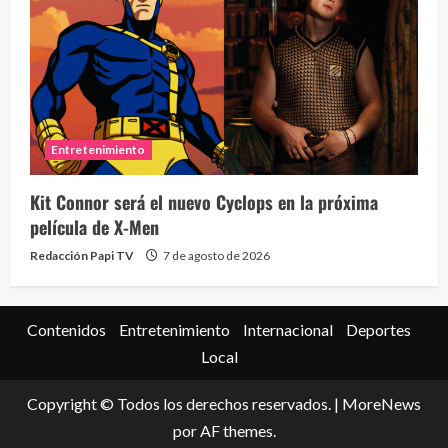
Eve
46 vid
Entretenimiento
2 year
Kit Connor será el nuevo Cyclops en la próxima
película de X-Men
Redacción Papi TV
7 de agosto de 2026
Contenidos
Entretenimiento
Internacional
Deportes
Local
Copyright © Todos los derechos reservados.
|
MoreNews
por AF themes.