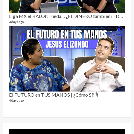
Liga MX el BALÓN rueda… ¿El DINERO también? | Dos Sin Cebolla 🎙️
3 days ago
Sobr
78 vid
1 year
El FUTURO en TUS MANOS | ¿Cómo Sí! 🎙️
4 days ago