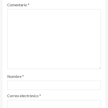
Comentario
*
n
d
o
Nombre
*
Correo electrónico
*