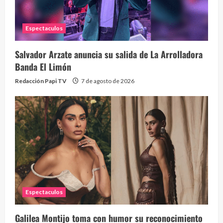
Espectaculos
Salvador Arzate anuncia su salida de La Arrolladora
Banda El Limón
Redacción Papi TV
7 de agosto de 2026
Alc
76 vid
1 year
Espectaculos
Galilea Montijo toma con humor su reconocimiento