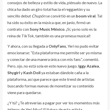
consejos de belleza y estilo de vida, piénsalo de nuevo. La
chica ha dado un giro total hacia el reggaetón y su
sencillo debut
Chupón
se convirtió en un
boom viral
. Tal
ha sido su éxito en la música que, en junio, firmó un
contrato con
Sony Music México
. ¡Sí, ya no solo es la
reina de TikTok, también es una promesa musical!
Y ahora, con su llegada a
OnlyFans
, Yeri no pudo evitar
emocionarse: “Esta plataforma me permite ser yo misma
y conectar de una manera única con mis fans”, comentó.
Pero, ojo, no está sola en este nuevo juego.
Iggy Azalea
,
Shygirl
y
Kash Doll
ya estaban dándole caña a la
plataforma, así que parece que este trend de artistas
buscando formas nuevas de monetizar su contenido
viene para quedarse.
¿Y tú? ¿Te atreverías a pagar por ver los momentos más
íntimos de Yeri Mua? El futuro de esta artista