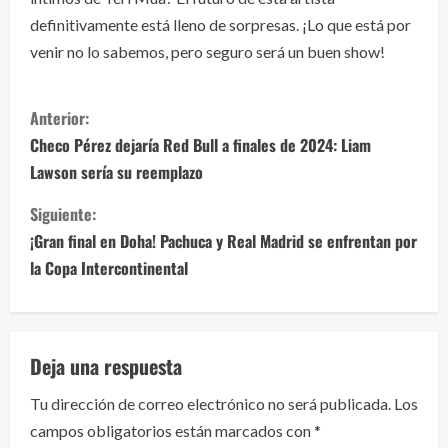
definitivamente está lleno de sorpresas. ¡Lo que está por
venir no lo sabemos, pero seguro será un buen show!
S
Anterior:
i
Checo Pérez dejaría Red Bull a finales de 2024: Liam
Lawson sería su reemplazo
g
Siguiente:
u
¡Gran final en Doha! Pachuca y Real Madrid se enfrentan por
e
la Copa Intercontinental
l
e
Deja una respuesta
y
Tu dirección de correo electrónico no será publicada.
Los
campos obligatorios están marcados con
*
e