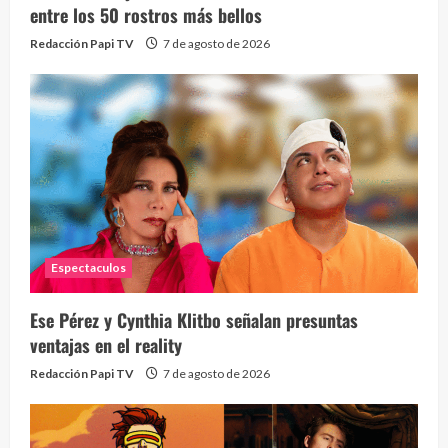
Send
entre los 50 rostros más bellos
10 vid
Redacción Papi TV
7 de agosto de 2026
2 year
Espectaculos
¡Osc
30 vid
Ese Pérez y Cynthia Klitbo señalan presuntas
2 year
ventajas en el reality
Redacción Papi TV
7 de agosto de 2026