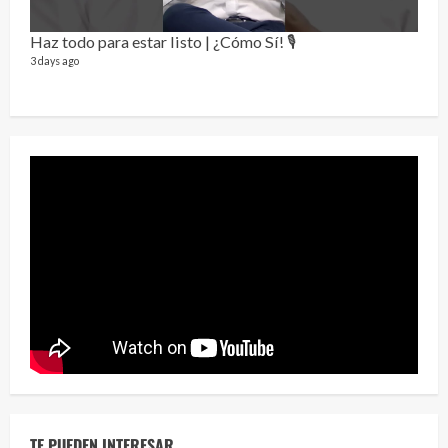
Haz todo para estar listo | ¿Cómo Sí! 🎙️
3 days ago
Dos 
134 vi
1 year
Sobr
78 vid
TE PUEDEN INTERESAR
1 year