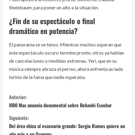
Sheinbaum, para poner un alto a la situación.
¿Fin de su espectáculo o final
dramático en potencia?
El panorama se ve tenso. Mientras muchos esperan que
este espectáculo oscuro termine pronto, otros ya hablan
de cancelaciones o medidas extremas. Yeri, que en su
música siempre abraza el perreo, ahora enfrenta un lado
turbio de la fama que nadie esperaba.
S
Anterior:
i
HBO Max anuncia documental sobre Debanhi Escobar
g
Siguiente:
Del área chica al escenario grande: Sergio Ramos quiere un
u
año más y un Grammy