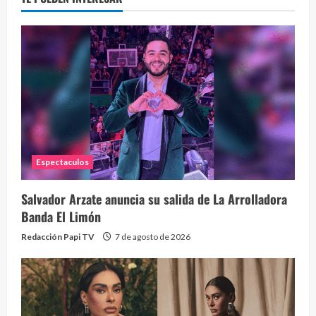
Espectaculos
Perr
46 vid
Salvador Arzate anuncia su salida de La Arrolladora
1 year
Banda El Limón
Redacción Papi TV
7 de agosto de 2026