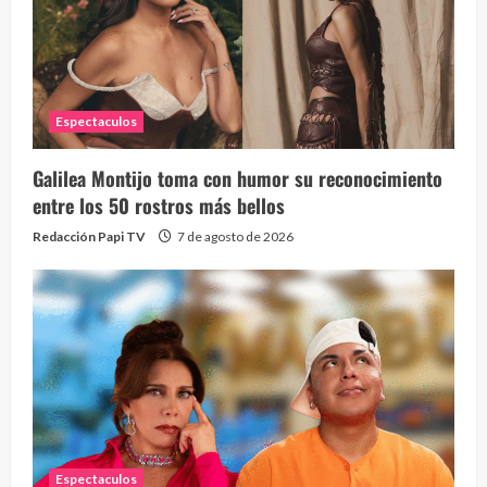
La h
26 vid
Espectaculos
1 year
Galilea Montijo toma con humor su reconocimiento
entre los 50 rostros más bellos
Redacción Papi TV
7 de agosto de 2026
Alc
76 vid
1 year
Espectaculos