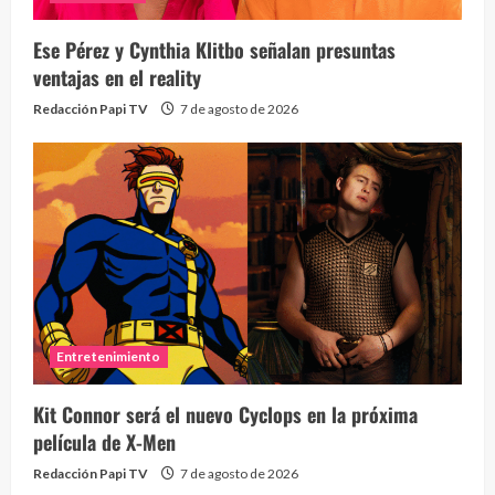
Ese Pérez y Cynthia Klitbo señalan presuntas
ventajas en el reality
Redacción Papi TV
7 de agosto de 2026
Send
10 vid
2 year
Entretenimiento
Kit Connor será el nuevo Cyclops en la próxima
película de X-Men
Redacción Papi TV
7 de agosto de 2026