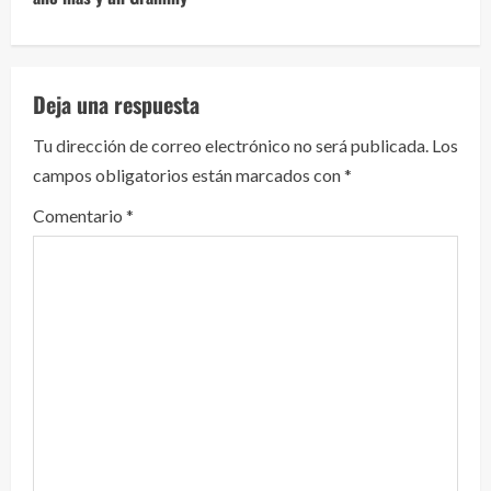
e
l
Deja una respuesta
e
Tu dirección de correo electrónico no será publicada.
Los
y
campos obligatorios están marcados con
*
e
Comentario
*
n
d
o