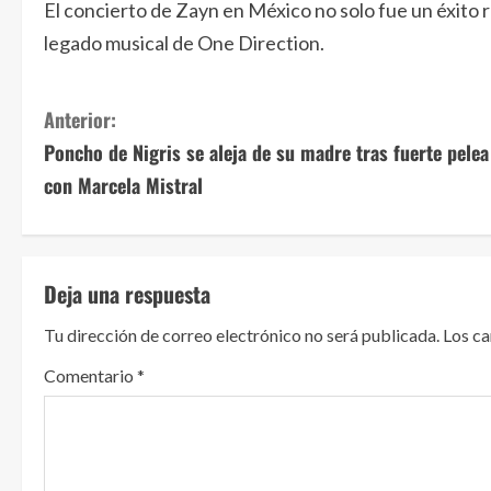
El concierto de Zayn en México no solo fue un éxito r
legado musical de One Direction.
S
Anterior:
Poncho de Nigris se aleja de su madre tras fuerte pelea
i
con Marcela Mistral
g
u
Deja una respuesta
e
Tu dirección de correo electrónico no será publicada.
Los c
l
Comentario
*
e
y