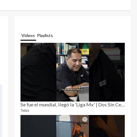
Videos
Playlists
Se fue el mundial, llegó la 'Liga Mx' | Dos Sin Cebolla 🎙️
Relat
12 video
Today
3 month