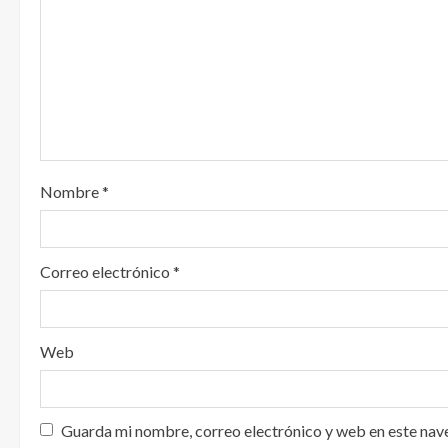
e
n
d
o
Nombre
*
Correo electrónico
*
Web
Guarda mi nombre, correo electrónico y web en este nav