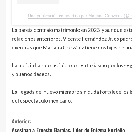
Una publicación compartida por Mariana González (@
La pareja contrajo matrimonio en 2023, y aunque este
relaciones anteriores. Vicente Fernández Jr. es padre
mientras que Mariana González tiene dos hijos de una
La noticia ha sido recibida con entusiasmo por los s
y buenos deseos.
La llegada del nuevo miembro sin duda fortalece los 
del espectáculo mexicano.
S
Anterior:
Asesinan a Ernesto Barajas, líder de Enigma Norteño