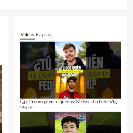
Videos
Playlists
🤔 ¿Tú con quién te quedas: MrBeast o Fede Vigevani?🎥🔥
Relat
11 video
1 day ago
3 month