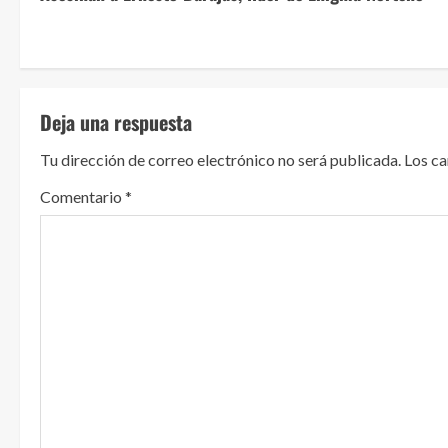
i
g
u
Deja una respuesta
e
Tu dirección de correo electrónico no será publicada.
Los c
l
Comentario
*
e
y
e
n
d
o