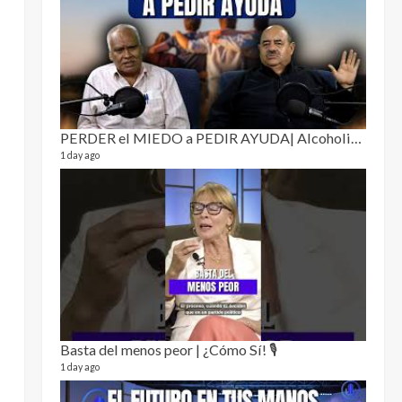
Puro 
19 video
4 month
PERDER el MIEDO a PEDIR AYUDA| Alcoholismo y drogadicción 🎙️
1 day ago
El Cl
17 video
5 month
Basta del menos peor | ¿Cómo Sí! 🎙️
1 day ago