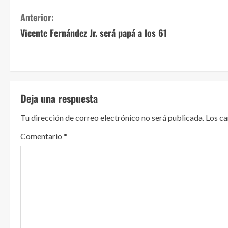
S
Anterior:
Vicente Fernández Jr. será papá a los 61
i
g
u
Deja una respuesta
e
Tu dirección de correo electrónico no será publicada.
Los c
l
Comentario
*
e
y
e
n