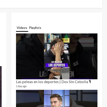
Videos
Playlists
Las peleas en los deportes | Dos Sin Cebolla 🎙️
Relat
12 video
1 day ago
3 month