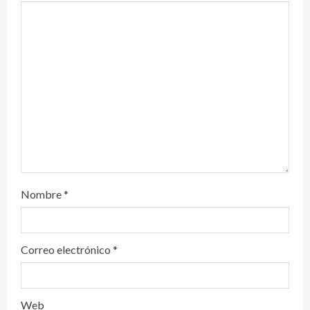
n
d
o
Nombre
*
Correo electrónico
*
Web