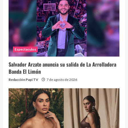
Eve
46 vid
2 year
Espectaculos
Salvador Arzate anuncia su salida de La Arrolladora
Banda El Limón
Redacción Papi TV
7 de agosto de 2026