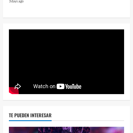
3 days ago
2 year
¡Osc
30 vid
2 year
TE PUEDEN INTERESAR