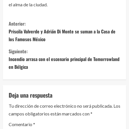
el alma de la ciudad.
S
Anterior:
i
Priscila Valverde y Adrián Di Monte se suman a la Casa de
los Famosos México
g
Siguiente:
u
Incendio arrasa con el escenario principal de Tomorrowland
e
en Bélgica
l
e
Deja una respuesta
y
Tu dirección de correo electrónico no será publicada.
Los
campos obligatorios están marcados con
*
e
Comentario
*