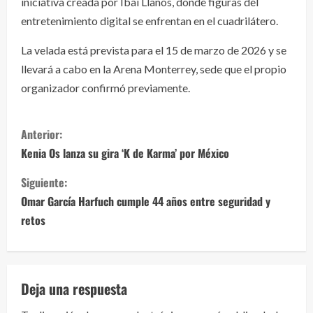
iniciativa creada por Ibai Llanos, donde figuras del
entretenimiento digital se enfrentan en el cuadrilátero.
La velada está prevista para el 15 de marzo de 2026 y se
llevará a cabo en la Arena Monterrey, sede que el propio
organizador confirmó previamente.
S
Anterior:
i
Kenia Os lanza su gira ‘K de Karma’ por México
g
Siguiente:
Omar García Harfuch cumple 44 años entre seguridad y
u
retos
e
l
Deja una respuesta
e