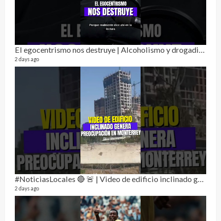
Dos 
134 vi
1 year
El egocentrismo nos destruye | Alcoholismo y drogadicción 🎙️
2 days ago
Sobr
78 vid
1 year
#NoticiasLocales 🔴 🚨 | Video de edificio inclinado genera preocupación en monterrey
2 days ago