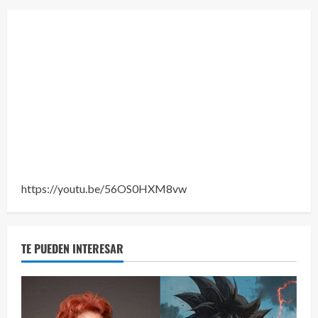
Eve
46 vid
2 year
https://youtu.be/56OS0HXM8vw
TE PUEDEN INTERESAR