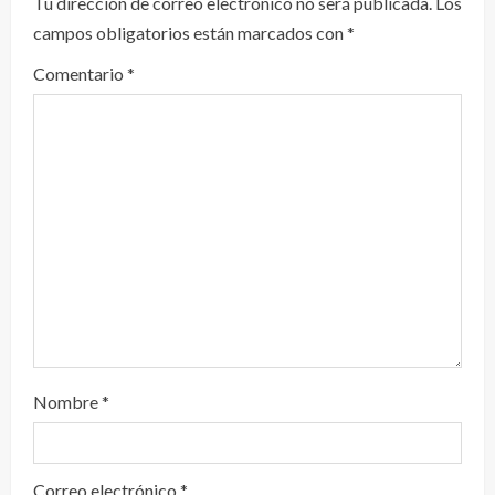
Tu dirección de correo electrónico no será publicada.
Los
y
campos obligatorios están marcados con
*
e
Comentario
*
n
d
o
Nombre
*
Correo electrónico
*