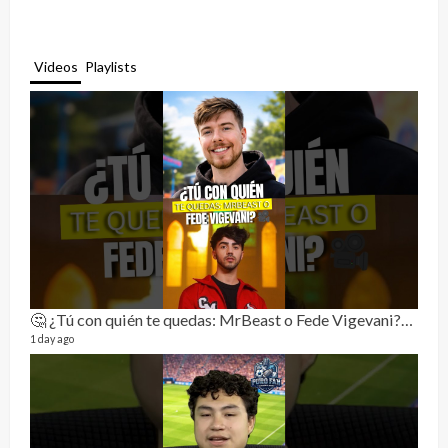
Videos
Playlists
🤔 ¿Tú con quién te quedas: MrBeast o Fede Vigevani?🎥🔥
Rela
11 vid
1 day ago
3 mon