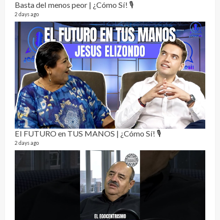
Basta del menos peor | ¿Cómo Sí! 🎙️
2 days ago
La h
26 vid
1 year
El FUTURO en TUS MANOS | ¿Cómo Sí! 🎙️
2 days ago