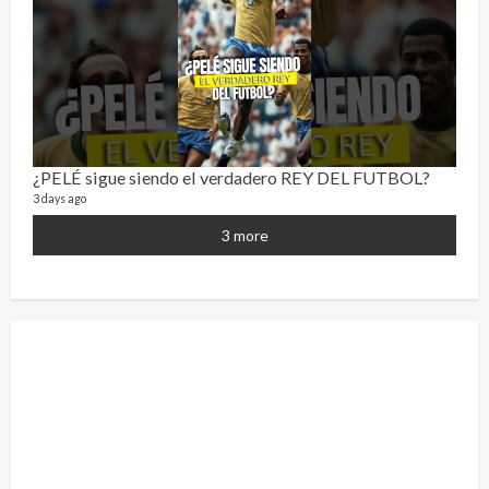
¿PELÉ sigue siendo el verdadero REY DEL FUTBOL?
¡Osc
3 days ago
30 vid
2 year
3 more