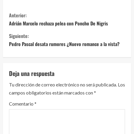
S
Anterior:
i
Adrián Marcelo rechaza pelea con Poncho De Nigris
g
Siguiente:
Pedro Pascal desata rumores ¿Nuevo romance a la vista?
u
e
l
Deja una respuesta
e
Tu dirección de correo electrónico no será publicada.
Los
campos obligatorios están marcados con
*
y
Comentario
*
e
n