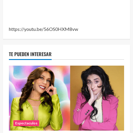
Eve
46 vid
2 year
https://youtu.be/56OS0HXM8vw
TE PUEDEN INTERESAR
Espectaculos