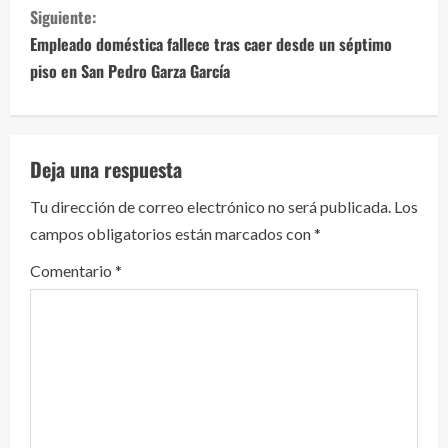
Siguiente:
u
Empleado doméstica fallece tras caer desde un séptimo
e
piso en San Pedro Garza García
l
e
Deja una respuesta
y
Tu dirección de correo electrónico no será publicada.
Los
campos obligatorios están marcados con
*
e
Comentario
*
n
d
o