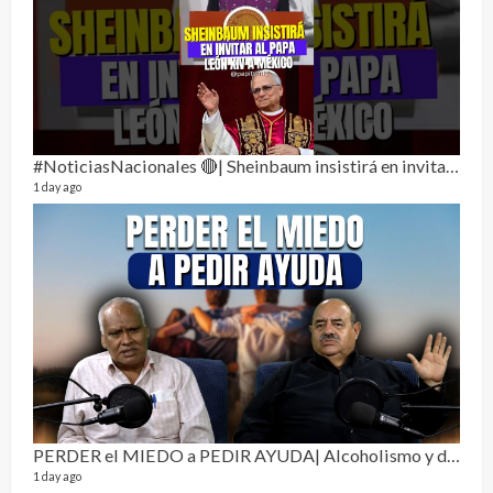
3 mon
#NoticiasNacionales 🔴| Sheinbaum insistirá en invitar al papa León XIV a México
1 day ago
Pur
19 vid
4 mon
PERDER el MIEDO a PEDIR AYUDA| Alcoholismo y drogadicción 🎙️
1 day ago