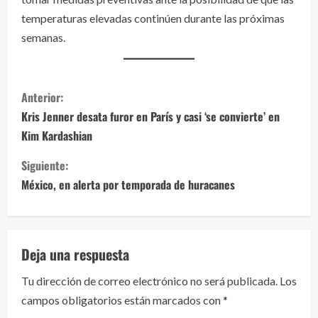
temperaturas elevadas continúen durante las próximas
semanas.
S
Anterior:
i
Kris Jenner desata furor en París y casi ‘se convierte’ en
Kim Kardashian
g
Siguiente:
u
México, en alerta por temporada de huracanes
e
l
Deja una respuesta
e
Tu dirección de correo electrónico no será publicada.
Los
y
campos obligatorios están marcados con
*