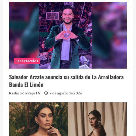
Eve
46 vid
2 year
Espectaculos
Salvador Arzate anuncia su salida de La Arrolladora
Banda El Limón
Redacción Papi TV
7 de agosto de 2026