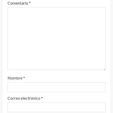
e
Comentario
*
n
d
o
Nombre
*
Correo electrónico
*