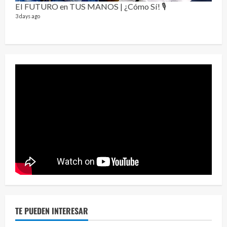
Send
El FUTURO en TUS MANOS | ¿Cómo Sí! 🎙️
10 vid
3 days ago
2 year
¡Osc
30 vid
2 year
TE PUEDEN INTERESAR