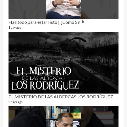
Haz todo para estar listo | ¿Cómo Sí! 🎙️
1 day ago
RE
0 vide
3 mon
EL MISTERIO DE LAS ALBERCAS LOS RODRÍGUEZ | RELATO PARANORMAL
2 days ago