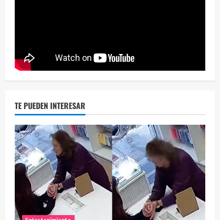
Eve
46 vid
2 year
TE PUEDEN INTERESAR
Entretenimiento