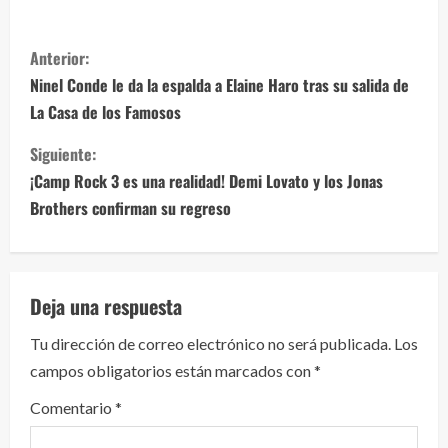
S
Anterior:
i
Ninel Conde le da la espalda a Elaine Haro tras su salida de
La Casa de los Famosos
g
Siguiente:
u
¡Camp Rock 3 es una realidad! Demi Lovato y los Jonas
e
Brothers confirman su regreso
l
e
Deja una respuesta
y
Tu dirección de correo electrónico no será publicada.
Los
campos obligatorios están marcados con
*
e
Comentario
*
n