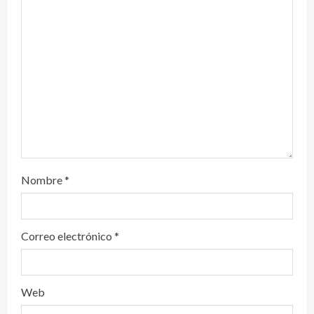
d
o
Nombre
*
Correo electrónico
*
Web