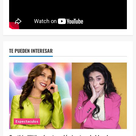
Eve
46 vid
2 year
TE PUEDEN INTERESAR
Espectaculos