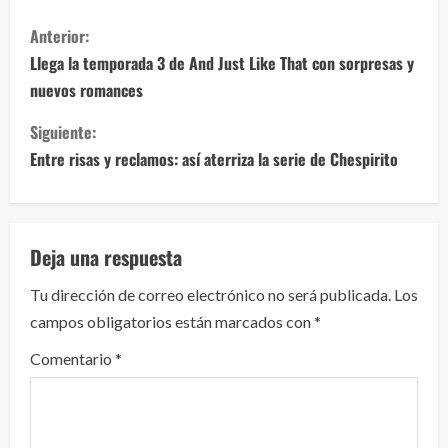
S
Anterior:
i
Llega la temporada 3 de And Just Like That con sorpresas y
nuevos romances
g
Siguiente:
u
Entre risas y reclamos: así aterriza la serie de Chespirito
e
l
Deja una respuesta
e
Tu dirección de correo electrónico no será publicada.
Los
y
campos obligatorios están marcados con
*
e
Comentario
*
n
d