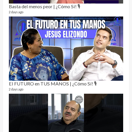
Basta del menos peor | ¿Cómo Sí! 🎙️
2 days ago
La h
26 vid
1 year
El FUTURO en TUS MANOS | ¿Cómo Sí! 🎙️
2 days ago