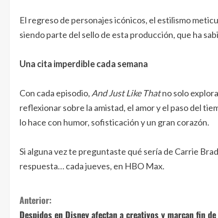
El regreso de personajes icónicos, el estilismo meti
siendo parte del sello de esta producción, que ha sab
Una cita imperdible cada semana
Con cada episodio,
And Just Like That
no solo explora
reflexionar sobre la amistad, el amor y el paso del 
lo hace con humor, sofisticación y un gran corazón.
Si alguna vez te preguntaste qué sería de Carrie Br
respuesta… cada jueves, en HBO Max.
S
Anterior:
Despidos en Disney afectan a creativos y marcan fin de