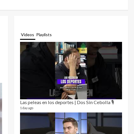
Videos
Playlists
Las peleas en los deportes | Dos Sin Cebolla 🎙️
Relat
12 video
1 day ago
3 month