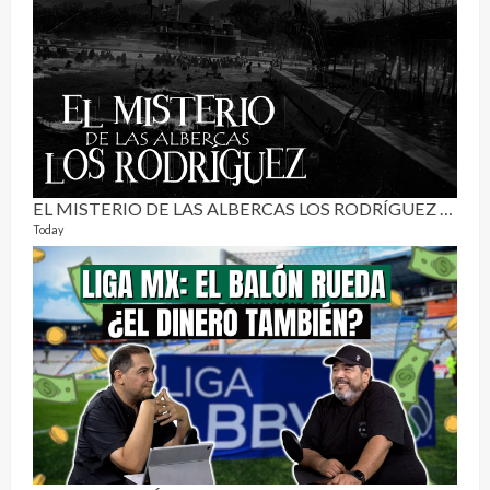
RE
0 vide
3 mon
EL MISTERIO DE LAS ALBERCAS LOS RODRÍGUEZ | RELATO PARANORMAL
Today
Pur
19 vid
4 mon