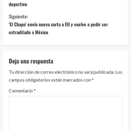
deportivo
g
Siguiente:
u
‘El Chapo’ envía nueva carta a EU y vuelve a pedir ser
e
extraditado a México
l
e
Deja una respuesta
y
Tu dirección de correo electrónico no será publicada.
Los
campos obligatorios están marcados con
*
e
Comentario
*
n
d
o