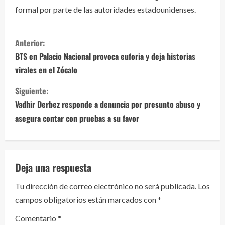
formal por parte de las autoridades estadounidenses.
S
Anterior:
i
BTS en Palacio Nacional provoca euforia y deja historias
virales en el Zócalo
g
Siguiente:
u
Vadhir Derbez responde a denuncia por presunto abuso y
e
asegura contar con pruebas a su favor
l
e
Deja una respuesta
y
Tu dirección de correo electrónico no será publicada.
Los
campos obligatorios están marcados con
*
e
Comentario
*