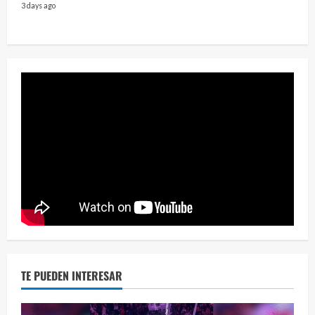
3 days ago
2 year
¡Osc
30 vid
2 year
TE PUEDEN INTERESAR