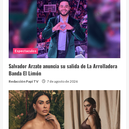
Eve
46 vid
2 year
Espectaculos
Salvador Arzate anuncia su salida de La Arrolladora
Banda El Limón
Redacción Papi TV
7 de agosto de 2026