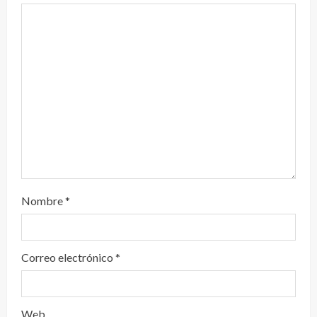
n
d
o
Nombre
*
Correo electrónico
*
Web