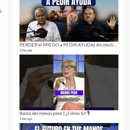
Puro 
o
19 video
4 month
PERDER el MIEDO a PEDIR AYUDA| Alcoholismo y drogadicción 🎙️
1 day ago
El Cl
17 video
5 month
Basta del menos peor | ¿Cómo Sí! 🎙️
1 day ago