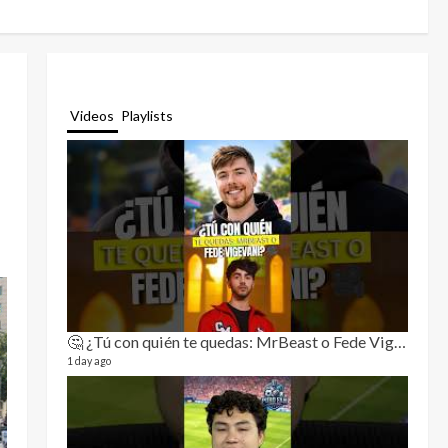
Videos
Playlists
🤔 ¿Tú con quién te quedas: MrBeast o Fede Vigevani?🎥🔥
Relat
11 video
1 day ago
3 month