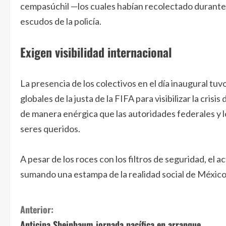
cempasúchil —los cuales habían recolectado durante 
escudos de la policía.
Exigen visibilidad internacional
La presencia de los colectivos en el día inaugural tu
globales de la justa de la FIFA para visibilizar la cri
de manera enérgica que las autoridades federales y lo
seres queridos.
A pesar de los roces con los filtros de seguridad, el 
sumando una estampa de la realidad social de México a
S
Anterior:
Anticipa Sheinbaum jornada pacífica en arranque