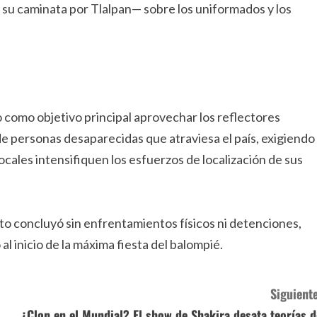
su caminata por Tlalpan— sobre los uniformados y los
vo como objetivo principal aprovechar los reflectores
sis de personas desaparecidas que atraviesa el país, exigiendo
cales intensifiquen los esfuerzos de localización de sus
acto concluyó sin enfrentamientos físicos ni detenciones,
l inicio de la máxima fiesta del balompié.
Siguiente
¿Clon en el Mundial? El show de Shakira desata teorías d