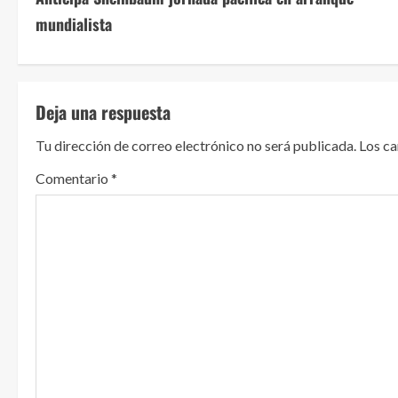
i
mundialista
g
u
Deja una respuesta
e
Tu dirección de correo electrónico no será publicada.
Los c
l
Comentario
*
e
y
e
n
d
o