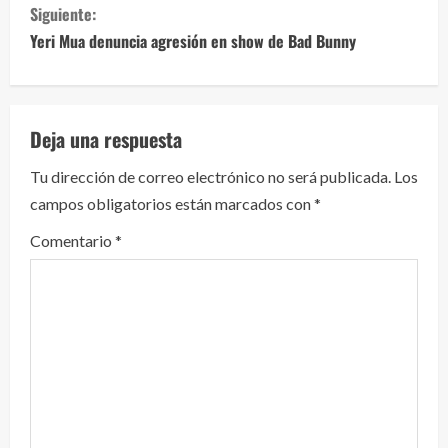
Siguiente:
u
Yeri Mua denuncia agresión en show de Bad Bunny
e
l
Deja una respuesta
e
Tu dirección de correo electrónico no será publicada.
Los
y
campos obligatorios están marcados con
*
e
Comentario
*
n
d
o