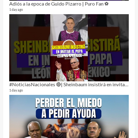
Adiós a la epoca de Guido Pizarro | Puro Fan ⚽
1 day ago
Dos 
134 vi
1 year
#NoticiasNacionales 🔴| Sheinbaum insistirá en invitar al papa León XIV a México
1 day ago