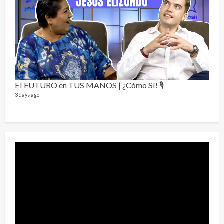
Send
El FUTURO en TUS MANOS | ¿Cómo Sí! 🎙️
10 vid
3 days ago
2 year
¡Osc