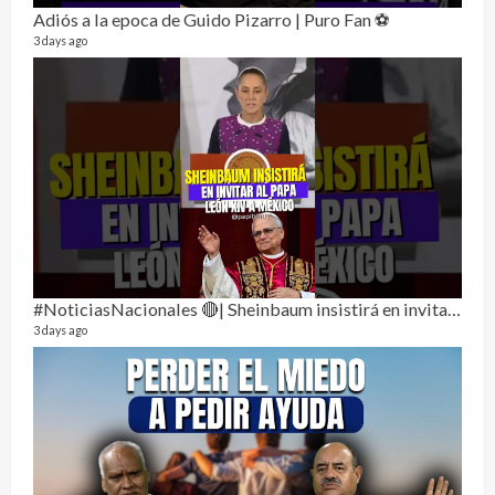
Adiós a la epoca de Guido Pizarro | Puro Fan ⚽
3 days ago
Perr
46 vid
1 year
#NoticiasNacionales 🔴| Sheinbaum insistirá en invitar al papa León XIV a México
3 days ago