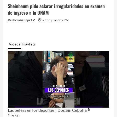
Sheinbaum pide aclarar irregularidades en examen
de ingreso a la UNAM
Redacción Papi TV
28 de julio de 2026
Videos
Playlists
Las peleas en los deportes | Dos Sin Cebolla 🎙️
Rela
12 vid
1 day ago