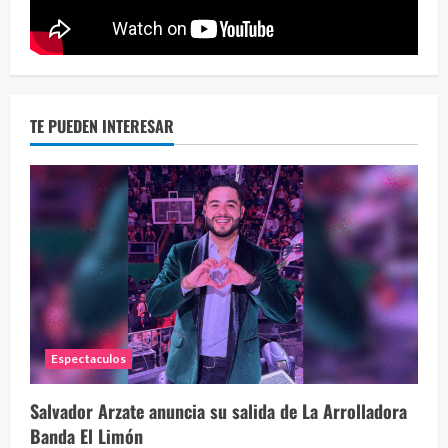
30 vid
2 year
TE PUEDEN INTERESAR
Eve
46 vid
2 year
Espectaculos
Salvador Arzate anuncia su salida de La Arrolladora
Banda El Limón