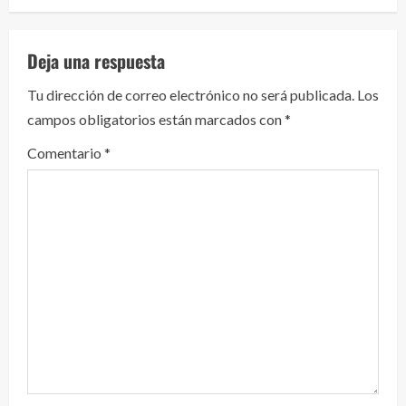
l
e
Deja una respuesta
y
Tu dirección de correo electrónico no será publicada.
Los
campos obligatorios están marcados con
*
e
Comentario
*
n
d
o